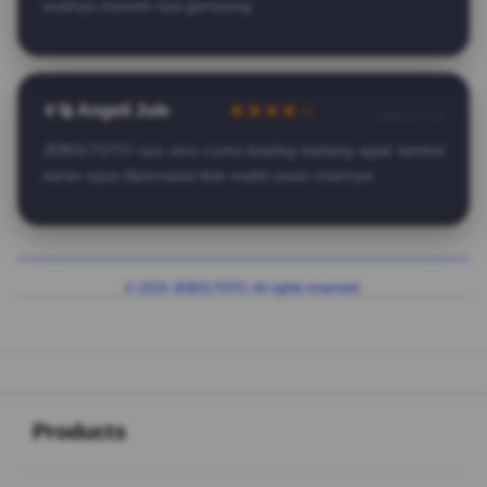
soalnya maxwin nya gampang
Angeli Jule
★★★★☆
2026-07-14
JEBOLTOTO nya seru cuma loading kadang agak lambat
saran saya dipercepat biar makin puas mainnya
© 2026 JEBOLTOTO. All rights reserved.
Buka
Footer Navigation
Products