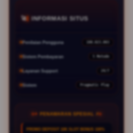
INFORMASI SITUS
Penilaian Pengguna
100.023.003
Sistem Pembayaran
5 Metode
Layanan Support
24/7
Sistem
Pragmatic Play
PENAWARAN SPESIAL
PROMO DEPOSIT 10K SLOT BONUS 100%