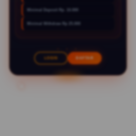
Minimal Deposit Rp. 10.000
Minimal Withdraw Rp 25.000
LOGIN
DAFTAR
Layer Popup Close
JEBOLTOTO: Link Situ
TOTO Slot Gacor Terpercaya
dan Bandar Togel Asia
Terpopuler