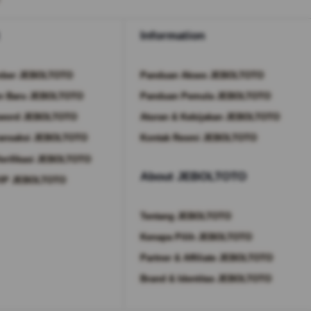
Information
mber JEBOLTOTO
Panduan Akses JEBOLTOTO
un Baru JEBOLTOTO
Panduan Pemula JEBOLTOTO
sword JEBOLTOTO
Aturan & Kebijakan JEBOLTOTO
ransaksi JEBOLTOTO
Kontak Resmi JEBOLTOTO
erifikasi JEBOLTOTO
About JEBOLTOTO
VIP JEBOLTOTO
Tentang JEBOLTOTO
Kenapa Pilih JEBOLTOTO
Partner & Affiliate JEBOLTOTO
Brand & Identitas JEBOLTOTO