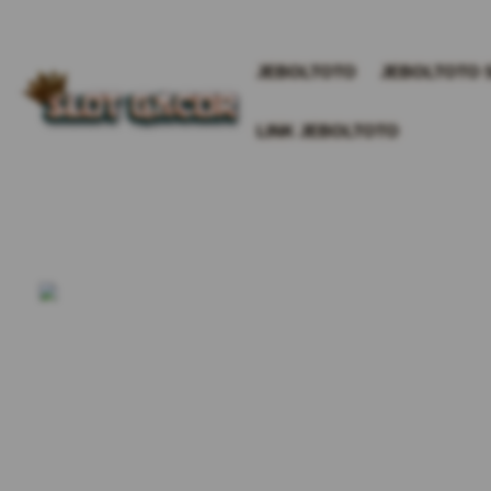
Skip
to
content
JEBOLTOTO
JEBOLTOTO 
LINK JEBOLTOTO
Buka Info Lebih Lanjut