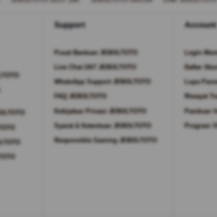
Support
Account
Pusat Bantuan JEBOLTOTO
Login Me
Live Chat 24/7 JEBOLTOTO
Daftar Ak
OLTOTO
WhatsApp Support JEBOLTOTO
Lupa Pas
k
FAQ JEBOLTOTO
Riwayat T
Kebijakan Privasi JEBOLTOTO
Panduan V
BOLTOTO
Syarat & Ketentuan JEBOLTOTO
Program 
LTOTO
Responsible Gaming JEBOLTOTO
OLTOTO
LTOTO