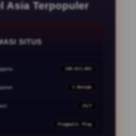
l Asia Terpopuler
MASI SITUS
ngguna
100.023.003
ayaran
5 Metode
ort
24/7
Pragmatic Play