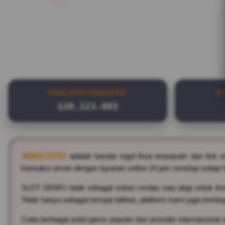
Layer Popup Close
JEBOLTOTO: Link Situ T
PENILAIAN PENGGUNA
S
120.123.003
JEBOLTOTO
adalah bandar togel Asia terpopuler dan link
transaksi aman dengan layanan online 24 jam nonstop setiap h
SLOT DEMO hadir sebagai solusi cerdas satu atap untuk Anda!
Tidak hanya sebagai tempat latihan, platform kami juga teri
Coba berbagai judul game populer dari provider internasional 