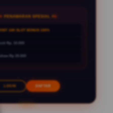
PENAWARAN SPESIAL
SIT 10K SLOT BONUS 100%
sit Rp. 10.000
hdraw Rp 25.000
LOGIN
DAFTAR