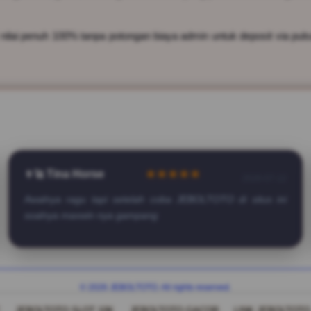
i nilai penuh 100% tanpa potongan biaya admin untuk deposit via pul
JEBOLTOTO
Tina Horse
★★★★★
2026-07-12
Awalnya ragu tapi setelah coba JEBOLTOTO di situs ini
soalnya maxwin nya gampang
© 2026 JEBOLTOTO. All rights reserved.
C
JEBOLTOTO SLOT 10K
JEBOLTOTO GACOR
LINK JEBOLTOTO