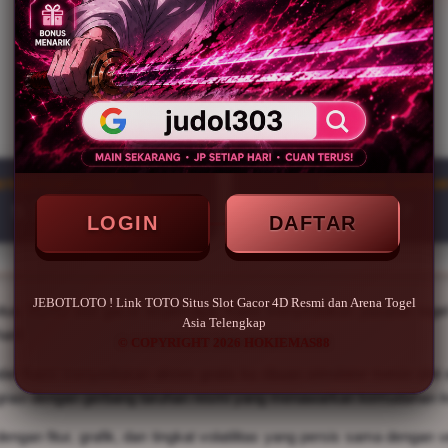
OTO Slot Gacor Terpercay
Terpopuler
ISTEM PEMBAYARAN
LAYANAN SUPPOR
5 Metode
24/7
LOGIN
DAFTAR
JEBOTLOTO ! Link TOTO Situs Slot Gacor 4D Resmi dan Arena Togel
 situs TOTO slot gacor terpercaya. Kami menyediakan pasaran toge
Asia Telengkap
ari!
© COPYRIGHT 2026 HOKIEMAS88
 Kami menyediakan akses gratis ke ribuan simulator mesin slot onl
ntegrasi dengan gerbang taruhan resmi yang menawarkan kemudahan tr
dengan fitur, grafik, dan tingkat volatilitas yang persis sama denga