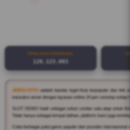
Layer Popup Close
JEBOLTOTO: Link Situ T
PENILAIAN PENGGUNA
S
120.123.003
JEBOLTOTO
adalah bandar togel Asia terpopuler dan link
transaksi aman dengan layanan online 24 jam nonstop setiap h
SLOT DEMO hadir sebagai solusi cerdas satu atap untuk Anda!
Tidak hanya sebagai tempat latihan, platform kami juga teri
Coba berbagai judul game populer dari provider internasional 