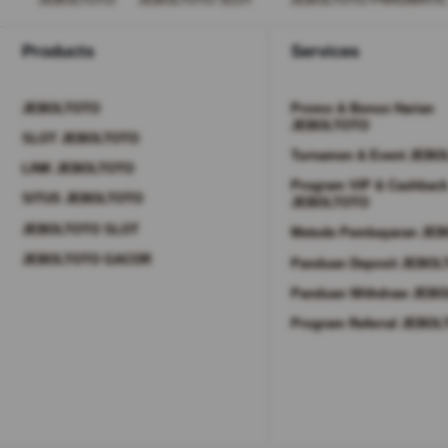
Footer Navigation
Products
Services
JEBOLTOTO
Promo & Bonus Harian
JEBOLTOTO
SLOT JEBOLTOTO
Turnamen & Event JEB
LINK JEBOLTOTO
Program VIP & Cashbac
SITUS JEBOLTOTO
JEBOLTOTO
JEBOLTOTO SLOT
Metode Pembayaran JE
JEBOLTOTO GACOR
Panduan Deposit JEBO
Panduan Withdraw JEB
Program Referral JEBO