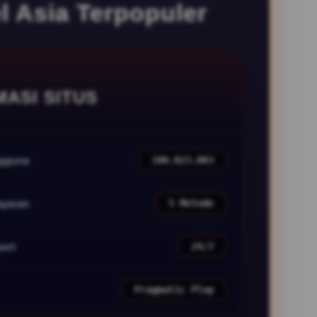
l Asia Terpopuler
MASI SITUS
ngguna
100.023.003
ayaran
5 Metode
ort
24/7
Pragmatic Play