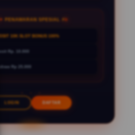
PENAWARAN SPESIAL
SIT 10K SLOT BONUS 100%
sit Rp. 10.000
hdraw Rp 25.000
LOGIN
DAFTAR