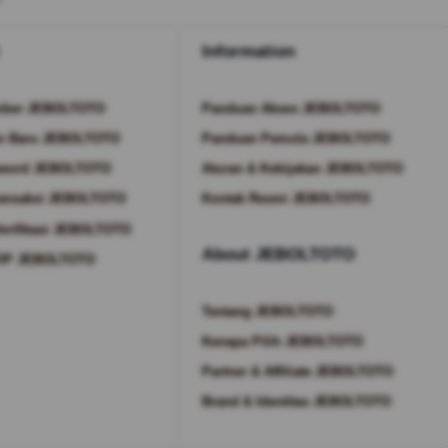
Information
mber JEBOLTOTO
Panduan Akses JEBOLTOTO
un Baru JEBOLTOTO
Panduan Pemula JEBOLTOTO
sword JEBOLTOTO
Aturan & Kebijakan JEBOLTOTO
ransaksi JEBOLTOTO
Kontak Resmi JEBOLTOTO
erifikasi JEBOLTOTO
About JEBOLTOTO
VIP JEBOLTOTO
Tentang JEBOLTOTO
Kenapa Pilih JEBOLTOTO
Partner & Affiliate JEBOLTOTO
Brand & Identitas JEBOLTOTO