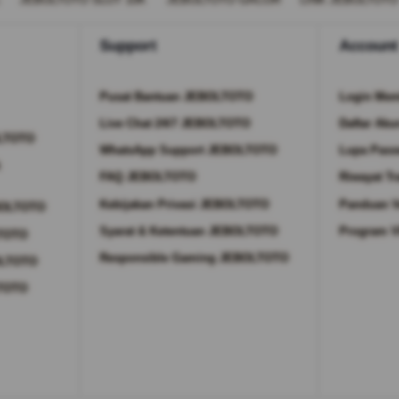
Support
Account
Pusat Bantuan JEBOLTOTO
Login Me
Live Chat 24/7 JEBOLTOTO
Daftar Ak
OLTOTO
WhatsApp Support JEBOLTOTO
Lupa Pas
k
FAQ JEBOLTOTO
Riwayat T
Kebijakan Privasi JEBOLTOTO
Panduan V
BOLTOTO
Syarat & Ketentuan JEBOLTOTO
Program 
LTOTO
Responsible Gaming JEBOLTOTO
OLTOTO
LTOTO