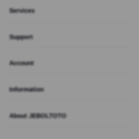
Buka
Services
Buka
Support
Buka
Account
Buka
Information
Buka
About JEBOLTOTO