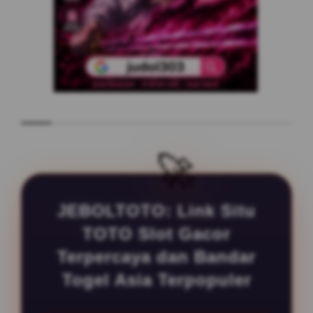
JEBOLTOTO: Link Situ
TOTO Slot Gacor
Terpercaya dan Bandar
Togel Asia Terpopuler