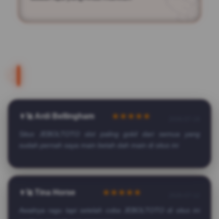
ULASAN TERBARU KOMUNITAS
JEBOLTOTO
Ardi Bellingham
★★★★★
2026-07-18
Situs JEBOLTOTO slot paling gokil dari semua yang
sudah pernah saya main betah dah main di situs ini
Tina Horse
★★★★★
2026-07-12
Awalnya ragu tapi setelah coba JEBOLTOTO di situs ini