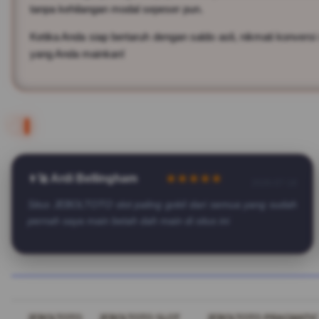
tanpa kehilangan modal sepeser pun.
Ketika Anda siap bertaruh dengan saldo asli, nikmati konvers
yang Anda mainkan!
ULASAN TERBARU KOMUNITAS 
Ardi Bellingham
★★★★★
2026-07-18
Situs JEBOLTOTO slot paling gokil dari semua yang sudah
pernah saya main betah dah main di situs ini
JEBOLTOTO
JEBOLTOTO SLOT
JEBOLTOTO PRAGMATI