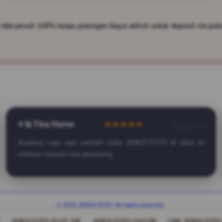
i nilai penuh 100% tanpa potongan biaya admin untuk deposit via pul
JEBOLTOTO
Tina Horse
★★★★★
2026-07-12
Awalnya ragu tapi setelah coba JEBOLTOTO di situs ini
soalnya maxwin nya gampang
© 2026 JEBOLTOTO. All rights reserved.
C
JEBOLTOTO SLOT 10K
JEBOLTOTO GACOR
LINK JEBOLTOTO