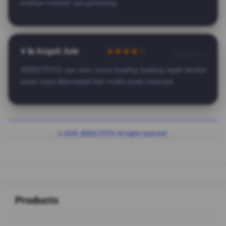
soalnya maxwin nya gampang
Angeli Jule
★★★★☆
2026-07-14
JEBOLTOTO nya seru cuma loading kadang agak lambat
saran saya dipercepat biar makin puas mainnya
© 2026 JEBOLTOTO. All rights reserved.
Buka
Footer Navigation
Products