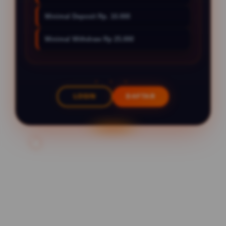
Minimal Deposit Rp. 10.000
Minimal Withdraw Rp 25.000
LOGIN
DAFTAR
Layer Popup Close
JEBOLTOTO: Link Situ
TOTO Slot Gacor Terpercaya
dan Bandar Togel Asia
Terpopuler