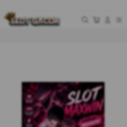
Skip
to
content
Cari
Troli
Login
Navigation
Buka Info Lebih Lanjut