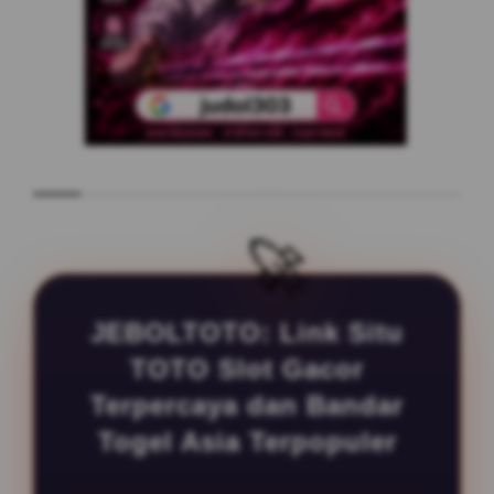
JEBOLTOTO: Link Situ
TOTO Slot Gacor
Terpercaya dan Bandar
Togel Asia Terpopuler