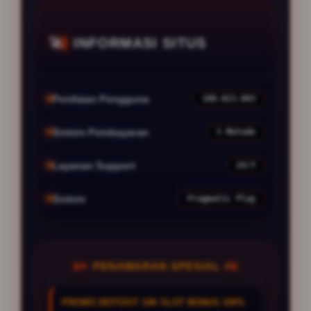
INFORMASI SITUS
Penilaian Pengguna
100.023.003
Sistem Pembayaran
5 Metode
Layanan Support
24/7
Sistem
Pragmatic Play
PENAWARAN SPESIAL
PROMO DEPOSIT 10K SLOT BONUS 100%