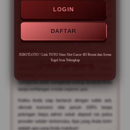
SLOT DEMO hadir sebagai solusi cerdas satu
atap untuk Anda! Kami menyediakan akses gratis
LOGIN
ke ribuan simulator mesin slot online terlengkap
untuk menguji pola, ritme, dan strategi Anda.
Tidak hanya sebagai tempat latihan, platform
DAFTAR
kami juga terintegrasi dengan gerbang taruhan
resmi yang menawarkan kemudahan transaksi
luar biasa.
JEBOTLOTO ! Link TOTO Situs Slot Gacor 4D Resmi dan Arena
Togel Asia Telengkap
Coba berbagai judul game populer dari provider
© COPYRIGHT 2026 HOKIEMAS88
internasional dengan fitur, grafik, dan tingkat
volatilitas yang persis sama dengan versi aslinya.
Sempurna untuk mengasah insting bertaruh Anda
tanpa kehilangan modal sepeser pun.
Ketika Anda siap bertaruh dengan saldo asli,
nikmati konversi nilai penuh 100% tanpa
potongan biaya admin untuk deposit via pulsa
provider seluler terkemuka. Apa yang Anda kirim
adalah apa yang Anda mainkan!