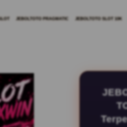
SLOT
JEBOLTOTO PRAGMATIC
JEBOLTOTO SLOT 10K
JEBO
T
Terp