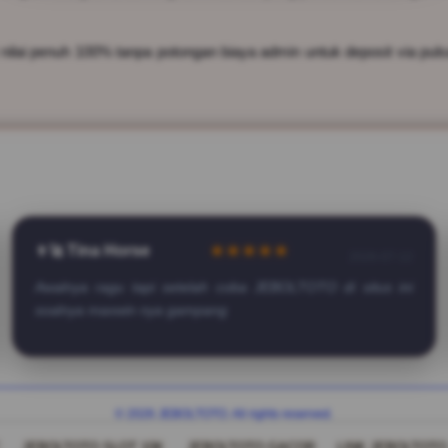
i nilai penuh 100% tanpa potongan biaya admin untuk deposit via pul
JEBOLTOTO
Tina Horse
★★★★★
2026-07-12
Awalnya ragu tapi setelah coba JEBOLTOTO di situs ini
soalnya maxwin nya gampang
© 2026 JEBOLTOTO. All rights reserved.
C
JEBOLTOTO SLOT 10K
JEBOLTOTO GACOR
LINK JEBOLTOTO