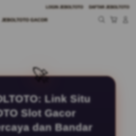
LOGIN JEBOLTOTO
DAFTAR JEBOLTOTO
Cari
Troli
Login/Sign-Up
JEBOLTOTO GACOR
Cari
LTOTO: Link Situ
OTO Slot Gacor
ercaya dan Bandar