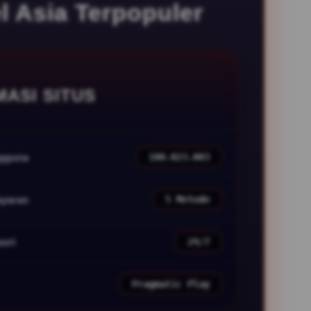
l Asia Terpopuler
MASI SITUS
ngguna
100.023.003
ayaran
5 Metode
ort
24/7
Pragmatic Play