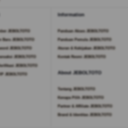
Information
mber JEBOLTOTO
Panduan Akses JEBOLTOTO
un Baru JEBOLTOTO
Panduan Pemula JEBOLTOTO
sword JEBOLTOTO
Aturan & Kebijakan JEBOLTOTO
ransaksi JEBOLTOTO
Kontak Resmi JEBOLTOTO
erifikasi JEBOLTOTO
About JEBOLTOTO
VIP JEBOLTOTO
Tentang JEBOLTOTO
Kenapa Pilih JEBOLTOTO
Partner & Affiliate JEBOLTOTO
Brand & Identitas JEBOLTOTO