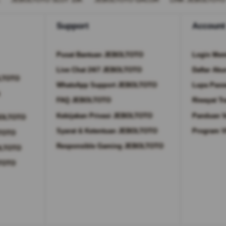
Support
Account
Pusat Bantuan JEBOLTOTO
Login Me
Live Chat 24/7 JEBOLTOTO
Daftar Ak
OLTOTO
WhatsApp Support JEBOLTOTO
Lupa Pas
k
FAQ JEBOLTOTO
Riwayat T
Kebijakan Privasi JEBOLTOTO
Panduan V
BOLTOTO
Syarat & Ketentuan JEBOLTOTO
Program 
LTOTO
Responsible Gaming JEBOLTOTO
OLTOTO
LTOTO