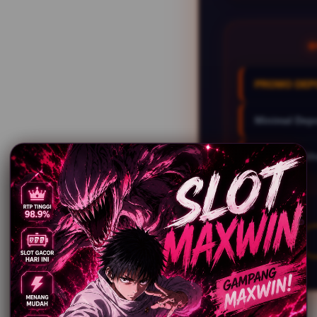
PROMO DEPO
Minimal Depo
Minimal Wit