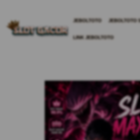
Skip
to
content
JEBOLTOTO
JEBOLTOTO 
LINK JEBOLTOTO
Buka Info Lebih Lanjut