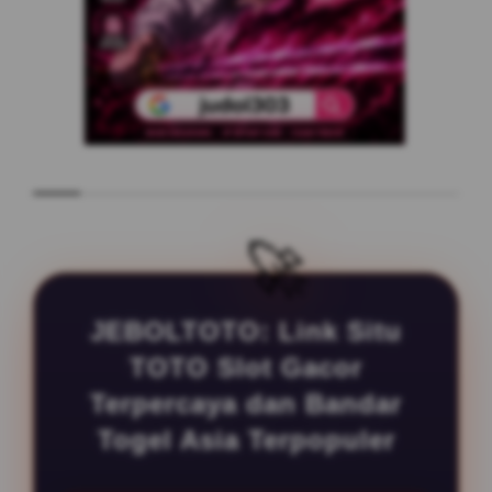
JEBOLTOTO: Link Situ
TOTO Slot Gacor
Terpercaya dan Bandar
Togel Asia Terpopuler