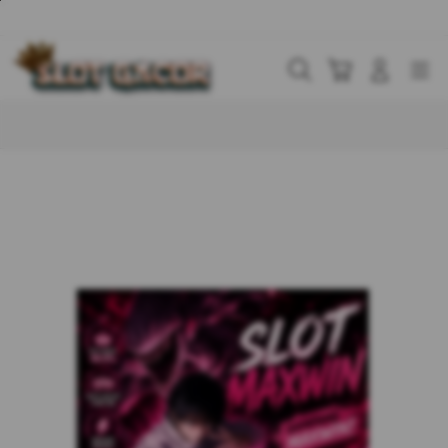
Skip
to
content
Cari
Troli
Login
Navigation
Buka Info Lebih Lanjut