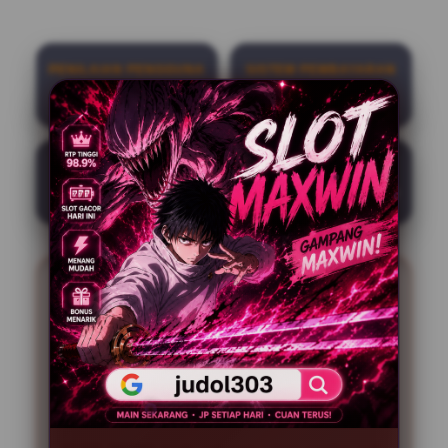
PENILAIAN PENGGUNA
SISTEM PEMBAYARAN
120.123.003
5 Metode
LAYANAN SUPPORT
SISTEM
24/7
Pragmatic Play
JEBOLTOTO
adalah bandar togel Asia terpopuler
dan link situs TOTO slot gacor terpercaya. Kami
menyediakan pasaran togel resmi terlengkap,
game slot online gampang menang, serta
transaksi aman dengan layanan online 24 jam
nonstop setiap hari!