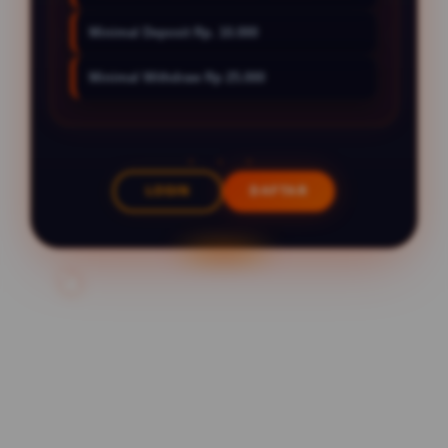
Minimal Deposit Rp. 10.000
Minimal Withdraw Rp 25.000
LOGIN
DAFTAR
Layer Popup Close
JEBOLTOTO: Link Situ
TOTO Slot Gacor Terpercaya
dan Bandar Togel Asia
Terpopuler