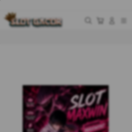
Skip
to
content
Cari
Troli
Login
Navigation
Buka Info Lebih Lanjut