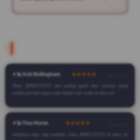
ULASAN TERBARU KOMUNITAS
JEBOLTOTO
Ardi Bellingham
★★★★★
2026-07-18
Situs JEBOLTOTO slot paling gokil dari semua yang
sudah pernah saya main betah dah main di situs ini
Tina Horse
★★★★★
2026-07-12
Awalnya ragu tapi setelah coba JEBOLTOTO di situs ini