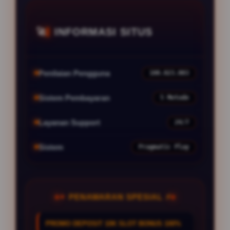
INFORMASI SITUS
Penilaian Pengguna
100.023.003
Sistem Pembayaran
5 Metode
Layanan Support
24/7
Sistem
Pragmatic Play
PENAWARAN SPESIAL
PROMO DEPOSIT 10K SLOT BONUS 100%