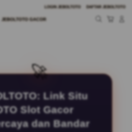
LOGIN JEBOLTOTO
DAFTAR JEBOLTOTO
Cari
Troli
Login/Sign-Up
JEBOLTOTO GACOR
Cari
LTOTO: Link Situ
OTO Slot Gacor
ercaya dan Bandar