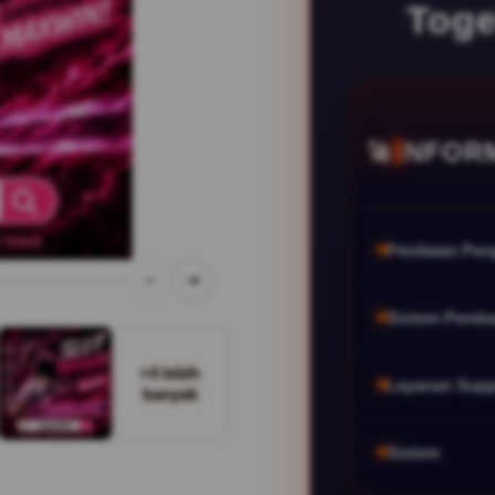
Toge
INFOR
Penilaian Pe
Sebelumnya
Berikutnya
Sistem Pemb
+4 lebih
Layanan Supp
banyak
Sistem