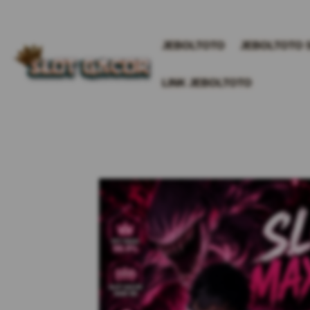
Skip
to
content
JEBOLTOTO
JEBOLTOTO 
LINK JEBOLTOTO
Buka Info Lebih Lanjut