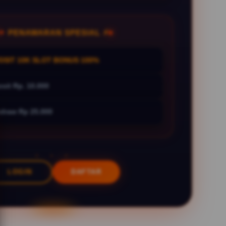
PENAWARAN SPESIAL
SIT 10K SLOT BONUS 100%
sit Rp. 10.000
hdraw Rp 25.000
LOGIN
DAFTAR