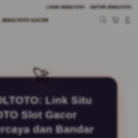
LOGIN JEBOLTOTO
DAFTAR JEBOLTOTO
Cari
Troli
Login/Sign-Up
JEBOLTOTO GACOR
Cari
LTOTO: Link Situ
OTO Slot Gacor
ercaya dan Bandar