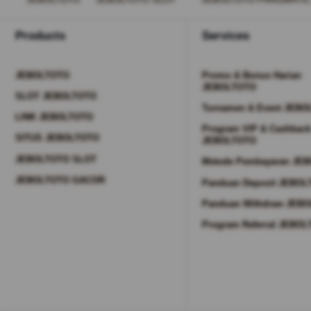
Footer Navigation
Products
Services
JEBOLTOTO
Promo & Bonus Harian
JEBOLTOTO
SLOT JEBOLTOTO
Turnamen & Event JEB
LINK JEBOLTOTO
Program VIP & Cashbac
SITUS JEBOLTOTO
JEBOLTOTO
JEBOLTOTO SLOT
Metode Pembayaran JE
JEBOLTOTO GACOR
Panduan Deposit JEBO
Panduan Withdraw JEB
Program Referral JEBO