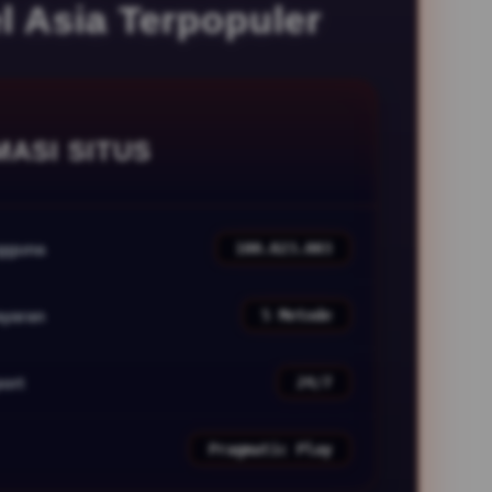
l Asia Terpopuler
MASI SITUS
ngguna
100.023.003
ayaran
5 Metode
ort
24/7
Pragmatic Play