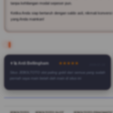
tanpa kehilangan modal sepeser pun.
Ketika Anda siap bertaruh dengan saldo asli, nikmati konvers
yang Anda mainkan!
ULASAN TERBARU KOMUNITAS 
Ardi Bellingham
★★★★★
2026-07-18
Situs JEBOLTOTO slot paling gokil dari semua yang sudah
pernah saya main betah dah main di situs ini
JEBOLTOTO
JEBOLTOTO SLOT
JEBOLTOTO PRAGMATI