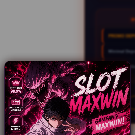
PROMO DEPO
Minimal Depo
Minimal Wit