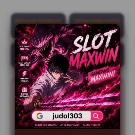
PENILAIAN PENGGUNA
SISTEM PEMBAYARAN
120.123.003
5 Metode
LAYANAN SUPPORT
SISTEM
24/7
Pragmatic Play
JEBOLTOTO
adalah bandar togel Asia terpopuler
dan link situs TOTO slot gacor terpercaya. Kami
menyediakan pasaran togel resmi terlengkap,
game slot online gampang menang, serta
transaksi aman dengan layanan online 24 jam
nonstop setiap hari!