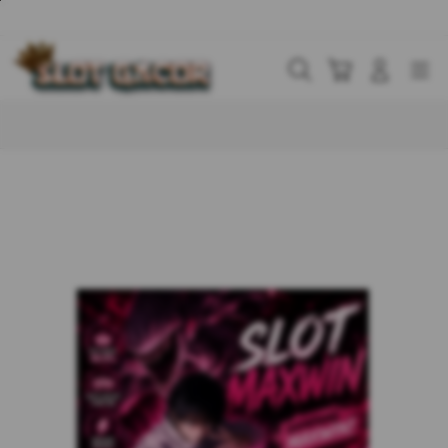
Skip
to
content
Cari
Troli
Login
Navigation
Buka Info Lebih Lanjut