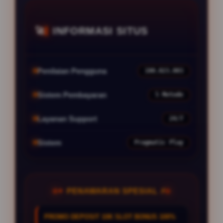
INFORMASI SITUS
Penilaian Pengguna
100.023.003
Sistem Pembayaran
5 Metode
Layanan Support
24/7
Sistem
Pragmatic Play
PENAWARAN SPESIAL
PROMO DEPOSIT 10K SLOT BONUS 100%