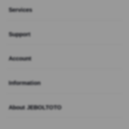
Buka
Services
Buka
Support
Buka
Account
Buka
Information
Buka
About JEBOLTOTO