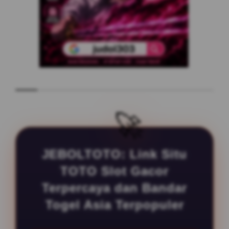
JEBOLTOTO: Link Situ
TOTO Slot Gacor
Terpercaya dan Bandar
Togel Asia Terpopuler