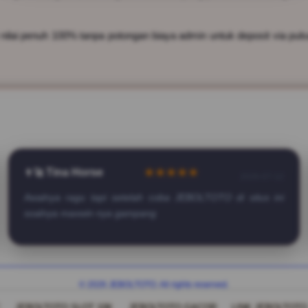
i nilai penuh 100% tanpa potongan biaya admin untuk deposit via pul
JEBOLTOTO
Tina Horse
★★★★★
2026-07-12
Awalnya ragu tapi setelah coba JEBOLTOTO di situs ini
soalnya maxwin nya gampang
© 2026 JEBOLTOTO. All rights reserved.
C
JEBOLTOTO SLOT 10K
JEBOLTOTO GACOR
LINK JEBOLTOTO