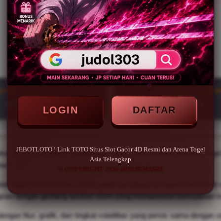
OTO Slot Gacor Terpercay
Terpopuler
ISTEM PEMBAYARAN
LAYANAN SUPPOR
5 Metode
24/7
LOGIN
DAFTAR
JEBOTLOTO ! Link TOTO Situs Slot Gacor 4D Resmi dan Arena Togel
 situs TOTO slot gacor terpercaya. Kami menyediakan pasaran toge
Asia Telengkap
ari!
© COPYRIGHT 2026 HOKIEMAS88
 Kami menyediakan akses gratis ke ribuan simulator mesin slot onl
ntegrasi dengan gerbang taruhan resmi yang menawarkan kemudahan tr
dengan fitur, grafik, dan tingkat volatilitas yang persis sama denga