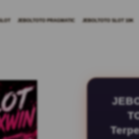
SLOT
JEBOLTOTO PRAGMATIC
JEBOLTOTO SLOT 10K
JEBO
T
Terp