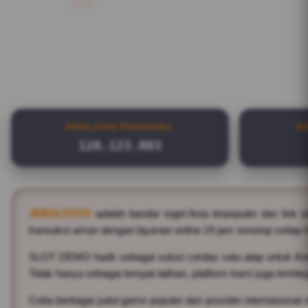
Layer Popup Close
JEBOLTOTO: Link Situ T
PENILAIAN PENGGUNA
S
120.123.003
JEBOLTOTO
adalah bandar togel Asia terpopuler dan link
transaksi aman dengan layanan online 24 jam nonstop setiap h
SLOT DEMO hadir sebagai solusi cerdas satu atap untuk Anda!
Tidak hanya sebagai tempat latihan, platform kami juga teri
Coba berbagai judul game populer dari provider internasional 