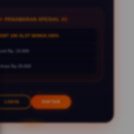
PENAWARAN SPESIAL
SIT 10K SLOT BONUS 100%
sit Rp. 10.000
hdraw Rp 25.000
LOGIN
DAFTAR