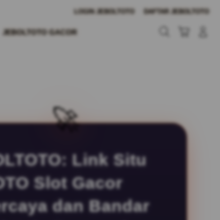
LOGIN JEBOLTOTO
DAFTAR JEBOLTOTO
Cari
Troli
Login/Sign-Up
JEBOLTOTO GACOR
Cari
LTOTO: Link Situ
OTO Slot Gacor
ercaya dan Bandar