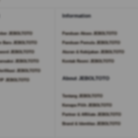
Information
mber JEBOLTOTO
Panduan Akses JEBOLTOTO
un Baru JEBOLTOTO
Panduan Pemula JEBOLTOTO
sword JEBOLTOTO
Aturan & Kebijakan JEBOLTOTO
ransaksi JEBOLTOTO
Kontak Resmi JEBOLTOTO
erifikasi JEBOLTOTO
About JEBOLTOTO
VIP JEBOLTOTO
Tentang JEBOLTOTO
Kenapa Pilih JEBOLTOTO
Partner & Affiliate JEBOLTOTO
Brand & Identitas JEBOLTOTO