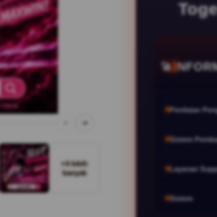
Toge
INFOR
Penilaian Pe
Sebelumnya
Berikutnya
Sistem Pemb
+4 lebih
Layanan Supp
banyak
Sistem