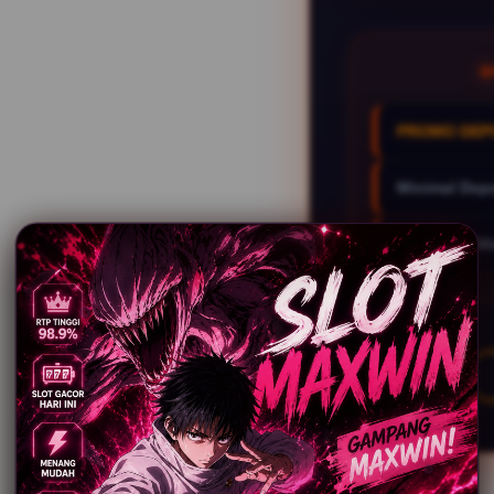
PROMO DEPO
Minimal Depo
Minimal Wit