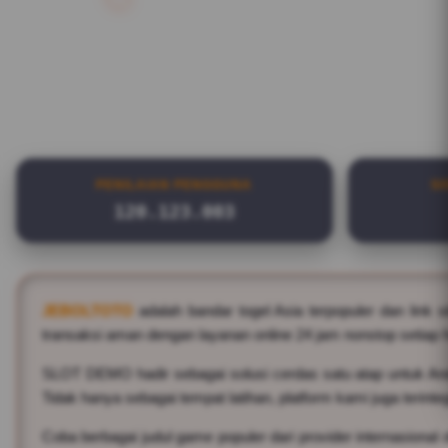
Layer Popup Close
JEBOLTOTO: Link Situ T
PENILAIAN PENGGUNA
S
120.123.003
JEBOLTOTO
adalah bandar togel Asia terpopuler dan link
transaksi aman dengan layanan online 24 jam nonstop setiap h
SLOT DEMO hadir sebagai solusi cerdas satu atap untuk Anda!
Tidak hanya sebagai tempat latihan, platform kami juga teri
Coba berbagai judul game populer dari provider internasional 