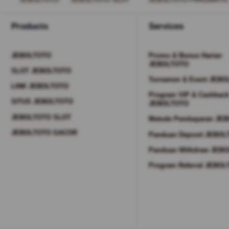
Footer Navigation
Products
Services
JEBOLTOTO
Promo & Bonus Harian
JEBOLTOTO
SLOT JEBOLTOTO
Turnamen & Event JEB
LINK JEBOLTOTO
Program VIP & Cashbac
SITUS JEBOLTOTO
JEBOLTOTO
JEBOLTOTO SLOT
Metode Pembayaran JE
JEBOLTOTO GACOR
Panduan Deposit JEBO
Panduan Withdraw JEB
Program Referral JEBO