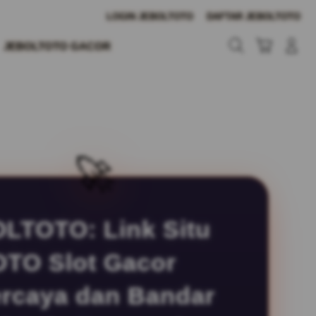
LOGIN JEBOLTOTO
DAFTAR JEBOLTOTO
Cari
Troli
Login/Sign-Up
JEBOLTOTO GACOR
Cari
LTOTO: Link Situ
OTO Slot Gacor
ercaya dan Bandar