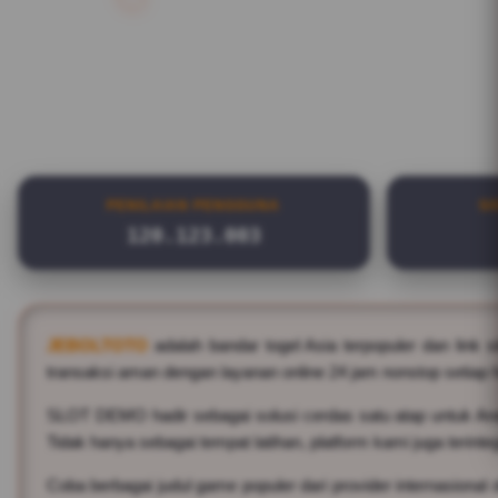
Layer Popup Close
JEBOLTOTO: Link Situ T
PENILAIAN PENGGUNA
S
120.123.003
JEBOLTOTO
adalah bandar togel Asia terpopuler dan link
transaksi aman dengan layanan online 24 jam nonstop setiap h
SLOT DEMO hadir sebagai solusi cerdas satu atap untuk Anda!
Tidak hanya sebagai tempat latihan, platform kami juga teri
Coba berbagai judul game populer dari provider internasional 