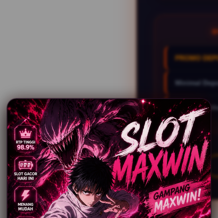
PROMO DEPO
Minimal Depo
Minimal Wit