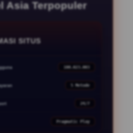
l Asia Terpopuler
MASI SITUS
ngguna
100.023.003
ayaran
5 Metode
ort
24/7
Pragmatic Play