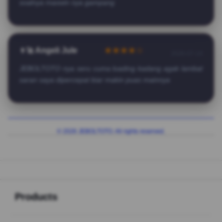
soalnya maxwin nya gampang
Angeli Jule
★★★★☆
2026-07-14
JEBOLTOTO nya seru cuma loading kadang agak lambat
saran saya dipercepat biar makin puas mainnya
© 2026 JEBOLTOTO. All rights reserved.
Buka
Footer Navigation
Products