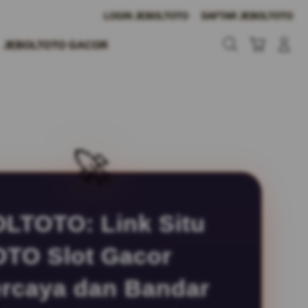
LOGIN JEBOLTOTO
DAFTAR JEBOLTOTO
Cari
Troli
Login/Sign-Up
JEBOLTOTO GACOR
Cari
LTOTO: Link Situ
OTO Slot Gacor
ercaya dan Bandar