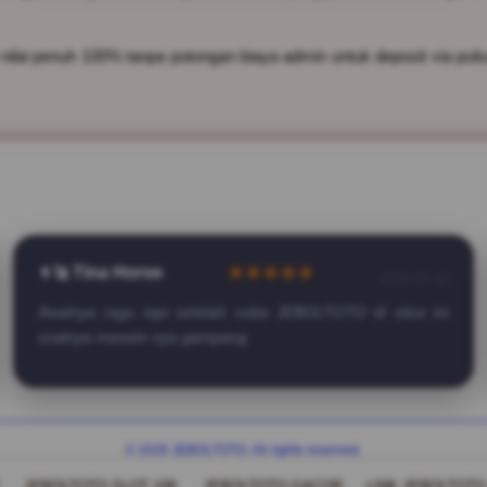
i nilai penuh 100% tanpa potongan biaya admin untuk deposit via pul
JEBOLTOTO
Tina Horse
★★★★★
2026-07-12
Awalnya ragu tapi setelah coba JEBOLTOTO di situs ini
soalnya maxwin nya gampang
© 2026 JEBOLTOTO. All rights reserved.
C
JEBOLTOTO SLOT 10K
JEBOLTOTO GACOR
LINK JEBOLTOTO