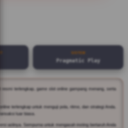
a dan Bandar Togel Asia
T
SISTEM
Pragmatic Play
l resmi terlengkap, game slot online gampang menang, serta
ine terlengkap untuk menguji pola, ritme, dan strategi Anda.
ansaksi luar biasa.
n versi aslinya. Sempurna untuk mengasah insting bertaruh Anda