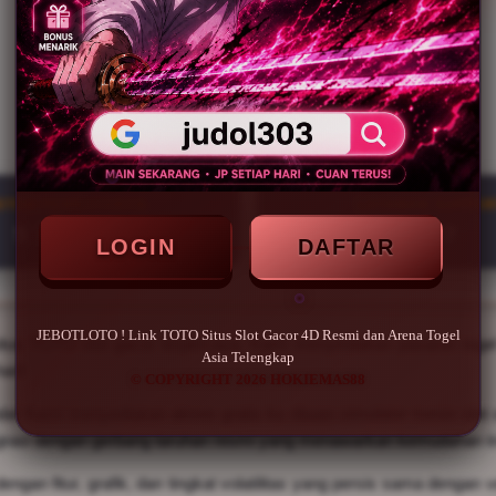
OTO Slot Gacor Terpercay
Terpopuler
ISTEM PEMBAYARAN
LAYANAN SUPPOR
5 Metode
24/7
LOGIN
DAFTAR
JEBOTLOTO ! Link TOTO Situs Slot Gacor 4D Resmi dan Arena Togel
 situs TOTO slot gacor terpercaya. Kami menyediakan pasaran toge
Asia Telengkap
ari!
© COPYRIGHT 2026 HOKIEMAS88
 Kami menyediakan akses gratis ke ribuan simulator mesin slot onl
ntegrasi dengan gerbang taruhan resmi yang menawarkan kemudahan tr
dengan fitur, grafik, dan tingkat volatilitas yang persis sama denga