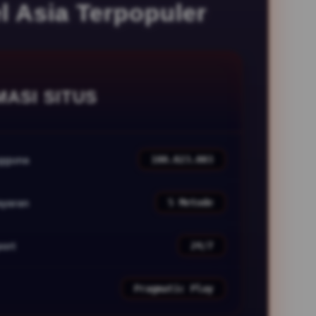
l Asia Terpopuler
MASI SITUS
ngguna
100.023.003
ayaran
5 Metode
ort
24/7
Pragmatic Play