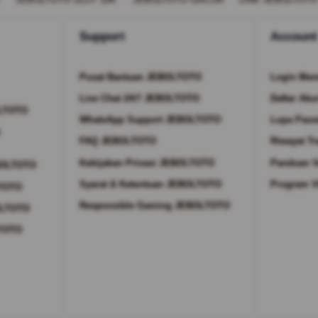
Support
Account
Pusat Bantuan JEBOLTOTO
Login Me
Live Chat 24/7 JEBOLTOTO
Daftar Ak
OLTOTO
WhatsApp Support JEBOLTOTO
Lupa Pas
k
FAQ JEBOLTOTO
Riwayat T
Kebijakan Privasi JEBOLTOTO
Panduan V
BOLTOTO
Syarat & Ketentuan JEBOLTOTO
Program 
LTOTO
Responsible Gaming JEBOLTOTO
OLTOTO
LTOTO