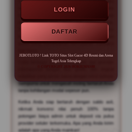
SLOT DEMO hadir sebagai solusi cerdas satu
atap untuk Anda! Kami menyediakan akses gratis
LOGIN
ke ribuan simulator mesin slot online terlengkap
untuk menguji pola, ritme, dan strategi Anda.
Tidak hanya sebagai tempat latihan, platform
DAFTAR
kami juga terintegrasi dengan gerbang taruhan
resmi yang menawarkan kemudahan transaksi
luar biasa.
JEBOTLOTO ! Link TOTO Situs Slot Gacor 4D Resmi dan Arena
Togel Asia Telengkap
Coba berbagai judul game populer dari provider
© COPYRIGHT 2026 HOKIEMAS88
internasional dengan fitur, grafik, dan tingkat
volatilitas yang persis sama dengan versi aslinya.
Sempurna untuk mengasah insting bertaruh Anda
tanpa kehilangan modal sepeser pun.
Ketika Anda siap bertaruh dengan saldo asli,
nikmati konversi nilai penuh 100% tanpa
potongan biaya admin untuk deposit via pulsa
provider seluler terkemuka. Apa yang Anda kirim
adalah apa yang Anda mainkan!