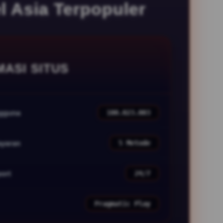
l Asia Terpopuler
MASI SITUS
ngguna
100.023.003
ayaran
5 Metode
ort
24/7
Pragmatic Play