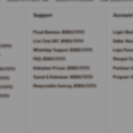
Support
Account
Pusat Bantuan JEBOLTOTO
Login Me
Live Chat 24/7 JEBOLTOTO
Daftar Ak
OLTOTO
WhatsApp Support JEBOLTOTO
Lupa Pas
k
FAQ JEBOLTOTO
Riwayat T
Kebijakan Privasi JEBOLTOTO
Panduan V
BOLTOTO
Syarat & Ketentuan JEBOLTOTO
Program 
LTOTO
Responsible Gaming JEBOLTOTO
OLTOTO
LTOTO