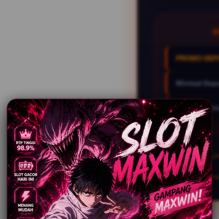
PROMO DEPO
Minimal Depo
Minimal Wit