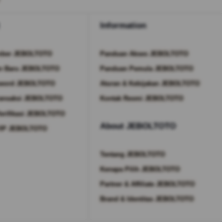
Information
mber JEBOLTOTO
Panduan Akses JEBOLTOTO
un Baru JEBOLTOTO
Panduan Pemula JEBOLTOTO
sword JEBOLTOTO
Aturan & Kebijakan JEBOLTOTO
ransaksi JEBOLTOTO
Kontak Resmi JEBOLTOTO
erifikasi JEBOLTOTO
About JEBOLTOTO
VIP JEBOLTOTO
Tentang JEBOLTOTO
Kenapa Pilih JEBOLTOTO
Partner & Affiliate JEBOLTOTO
Brand & Identitas JEBOLTOTO