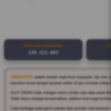
Layer Popup Close
JEBOLTOTO: Link Situ T
PENILAIAN PENGGUNA
S
120.123.003
JEBOLTOTO
adalah bandar togel Asia terpopuler dan link
transaksi aman dengan layanan online 24 jam nonstop setiap h
SLOT DEMO hadir sebagai solusi cerdas satu atap untuk Anda!
Tidak hanya sebagai tempat latihan, platform kami juga teri
Coba berbagai judul game populer dari provider internasional 