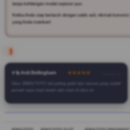
tanpa kehilangan modal sepeser pun.
Ketika Anda siap bertaruh dengan saldo asli, nikmati konvers
yang Anda mainkan!
ULASAN TERBARU KOMUNITAS 
Ardi Bellingham
★★★★★
2026-07-18
Situs JEBOLTOTO slot paling gokil dari semua yang sudah
pernah saya main betah dah main di situs ini
JEBOLTOTO
JEBOLTOTO SLOT
JEBOLTOTO PRAGMATI