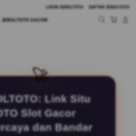
LOGIN JEBOLTOTO
DAFTAR JEBOLTOTO
Cari
Troli
Login/Sign-Up
JEBOLTOTO GACOR
Cari
LTOTO: Link Situ
OTO Slot Gacor
ercaya dan Bandar