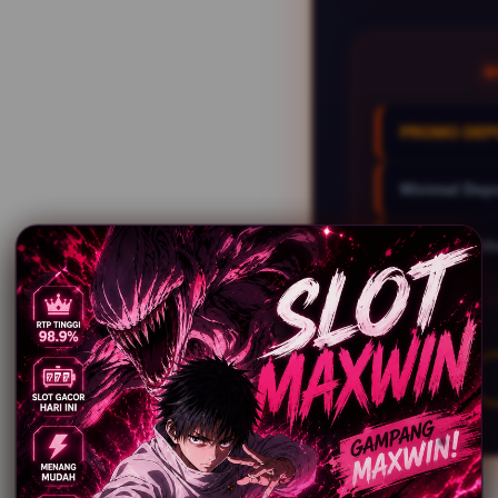
PROMO DEPO
Minimal Depo
Minimal Wit