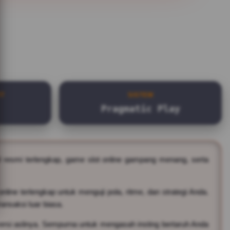
a dan Bandar Togel Asia
T
SISTEM
Pragmatic Play
l resmi terlengkap, game slot online gampang menang, serta
ine terlengkap untuk menguji pola, ritme, dan strategi Anda.
ansaksi luar biasa.
n versi aslinya. Sempurna untuk mengasah insting bertaruh Anda