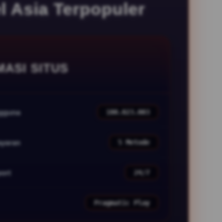
l Asia Terpopuler
MASI SITUS
ngguna
100.023.003
ayaran
5 Metode
ort
24/7
Pragmatic Play