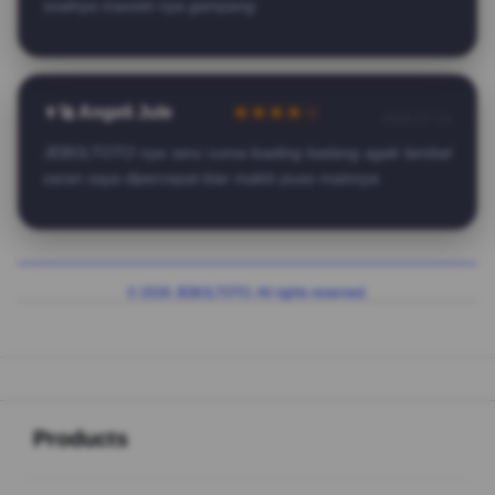
soalnya maxwin nya gampang
Angeli Jule
★★★★☆
2026-07-14
JEBOLTOTO nya seru cuma loading kadang agak lambat
saran saya dipercepat biar makin puas mainnya
© 2026 JEBOLTOTO. All rights reserved.
Buka
Footer Navigation
Products