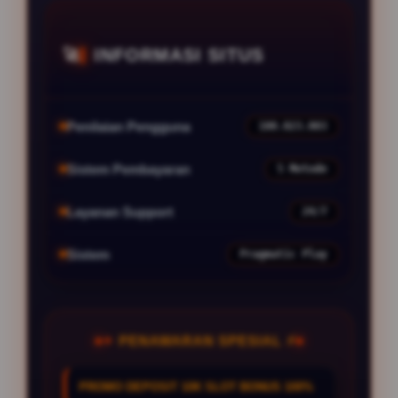
INFORMASI SITUS
Penilaian Pengguna
100.023.003
Sistem Pembayaran
5 Metode
Layanan Support
24/7
Sistem
Pragmatic Play
PENAWARAN SPESIAL
PROMO DEPOSIT 10K SLOT BONUS 100%