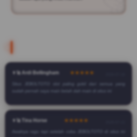
ULASAN TERBARU KOMUNITAS
JEBOLTOTO
Ardi Bellingham
★★★★★
2026-07-18
Situs JEBOLTOTO slot paling gokil dari semua yang
sudah pernah saya main betah dah main di situs ini
Tina Horse
★★★★★
2026-07-12
Awalnya ragu tapi setelah coba JEBOLTOTO di situs ini