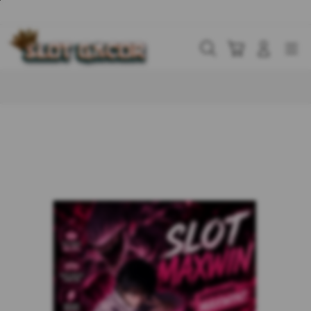
Skip
to
content
Cari
Troli
Login
Navigation
Buka Info Lebih Lanjut