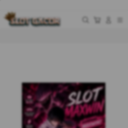
Skip
to
content
Cari
Troli
Login
Navigation
Buka Info Lebih Lanjut