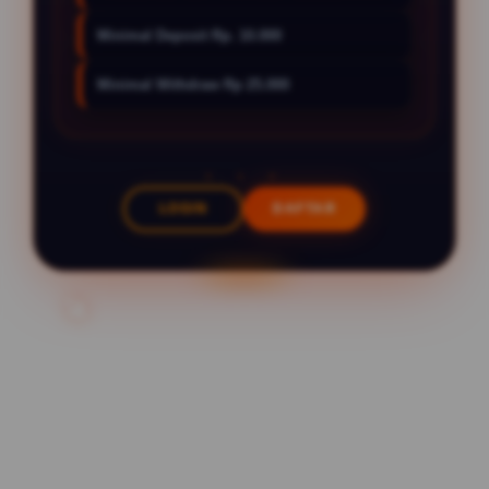
Minimal Deposit Rp. 10.000
Minimal Withdraw Rp 25.000
LOGIN
DAFTAR
Layer Popup Close
JEBOLTOTO: Link Situ
TOTO Slot Gacor Terpercaya
dan Bandar Togel Asia
Terpopuler