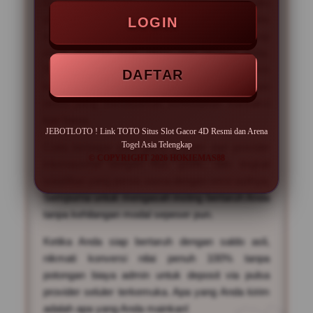
SLOT DEMO hadir sebagai solusi cerdas satu
atap untuk Anda! Kami menyediakan akses gratis
LOGIN
ke ribuan simulator mesin slot online terlengkap
untuk menguji pola, ritme, dan strategi Anda.
Tidak hanya sebagai tempat latihan, platform
DAFTAR
kami juga terintegrasi dengan gerbang taruhan
resmi yang menawarkan kemudahan transaksi
luar biasa.
JEBOTLOTO ! Link TOTO Situs Slot Gacor 4D Resmi dan Arena
Togel Asia Telengkap
Coba berbagai judul game populer dari provider
© COPYRIGHT 2026 HOKIEMAS88
internasional dengan fitur, grafik, dan tingkat
volatilitas yang persis sama dengan versi aslinya.
Sempurna untuk mengasah insting bertaruh Anda
tanpa kehilangan modal sepeser pun.
Ketika Anda siap bertaruh dengan saldo asli,
nikmati konversi nilai penuh 100% tanpa
potongan biaya admin untuk deposit via pulsa
provider seluler terkemuka. Apa yang Anda kirim
adalah apa yang Anda mainkan!