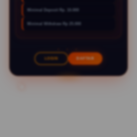
Minimal Deposit Rp. 10.000
Minimal Withdraw Rp 25.000
LOGIN
DAFTAR
Layer Popup Close
JEBOLTOTO: Link Situ
TOTO Slot Gacor Terpercaya
dan Bandar Togel Asia
Terpopuler