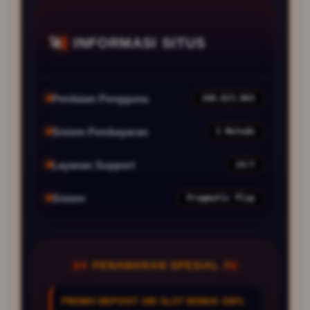
INFORMASI SITUS
Penilaian Pengguna
100.023.003
Sistem Pembayaran
5 Metode
Layanan Support
24/7
Sistem
Pragmatic Play
PENAWARAN SPESIAL
PROMO DEPOSIT 10K SLOT BONUS 100%