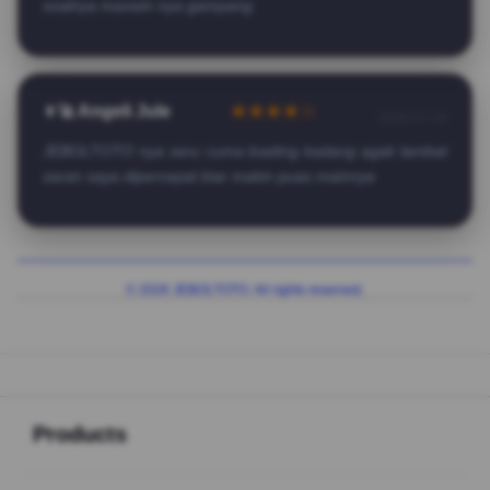
soalnya maxwin nya gampang
Angeli Jule
★★★★☆
2026-07-14
JEBOLTOTO nya seru cuma loading kadang agak lambat
saran saya dipercepat biar makin puas mainnya
© 2026 JEBOLTOTO. All rights reserved.
Buka
Footer Navigation
Products