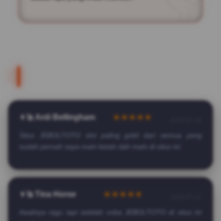
ULASAN TERBARU KOMUNITAS
JEBOLTOTO
Ardi Bellingham
★★★★★
2026-07-18
Situs JEBOLTOTO slot paling gokil dari semua yang
sudah pernah saya main betah dah main di situs ini
Tina Horse
★★★★★
2026-07-12
Awalnya ragu tapi setelah coba JEBOLTOTO di situs ini