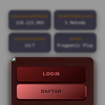
PENILAIAN PENGGUNA
SISTEM PEMBAYARAN
120.123.003
5 Metode
LAYANAN SUPPORT
SISTEM
24/7
Pragmatic Play
JEBOLTOTO
adalah bandar togel Asia terpopuler
LOGIN
dan link situs TOTO slot gacor terpercaya. Kami
menyediakan pasaran togel resmi terlengkap,
game slot online gampang menang, serta
DAFTAR
transaksi aman dengan layanan online 24 jam
nonstop setiap hari!