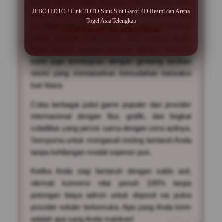
SLOT DEMO hadir sebagai solusi cerdas satu
JEBOTLOTO ! Link TOTO Situs Slot Gacor 4D Resmi dan Arena
atap untuk Anda! Kami menyediakan akses gratis
Togel Asia Telengkap
ke ribuan simulator mesin slot online terlengkap
© COPYRIGHT 2026 HOKIEMAS88
untuk menguji pola, ritme, dan strategi Anda.
Tidak hanya sebagai tempat latihan, platform
kami juga terintegrasi dengan gerbang taruhan
resmi yang menawarkan kemudahan transaksi
luar biasa.
Coba berbagai judul game populer dari provider
internasional dengan fitur, grafik, dan tingkat
volatilitas yang persis sama dengan versi aslinya.
Sempurna untuk mengasah insting bertaruh Anda
tanpa kehilangan modal sepeser pun.
Ketika Anda siap bertaruh dengan saldo asli,
nikmati konversi nilai penuh 100% tanpa
potongan biaya admin untuk deposit via pulsa
provider seluler terkemuka. Apa yang Anda kirim
adalah apa yang Anda mainkan!