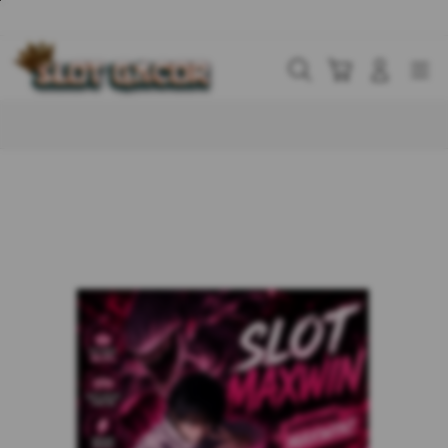
Skip
to
content
Cari
Troli
Login
Navigation
Buka Info Lebih Lanjut