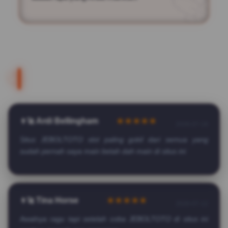
ULASAN TERBARU KOMUNITAS
JEBOLTOTO
Ardi Bellingham
★★★★★
2026-07-18
Situs JEBOLTOTO slot paling gokil dari semua yang
sudah pernah saya main betah dah main di situs ini
Tina Horse
★★★★★
2026-07-12
Awalnya ragu tapi setelah coba JEBOLTOTO di situs ini