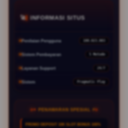
INFORMASI SITUS
Penilaian Pengguna
100.023.003
Sistem Pembayaran
5 Metode
Layanan Support
24/7
Sistem
Pragmatic Play
PENAWARAN SPESIAL
PROMO DEPOSIT 10K SLOT BONUS 100%