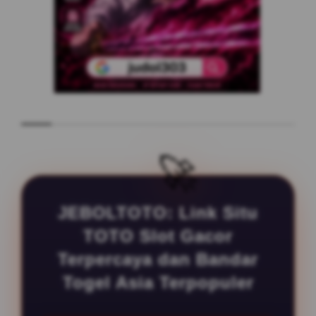
JEBOLTOTO: Link Situ
TOTO Slot Gacor
Terpercaya dan Bandar
Togel Asia Terpopuler