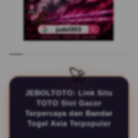
JEBOLTOTO: Link Situ
TOTO Slot Gacor
Terpercaya dan Bandar
Togel Asia Terpopuler