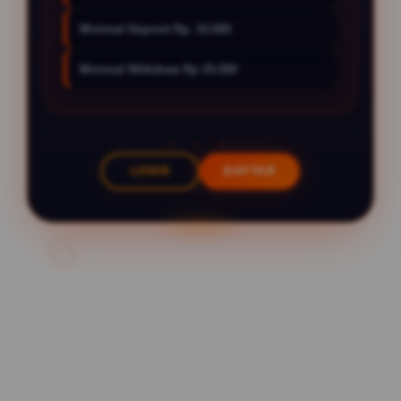
Minimal Deposit Rp. 10.000
Minimal Withdraw Rp 25.000
LOGIN
DAFTAR
Layer Popup Close
JEBOLTOTO: Link Situ
TOTO Slot Gacor Terpercaya
dan Bandar Togel Asia
Terpopuler