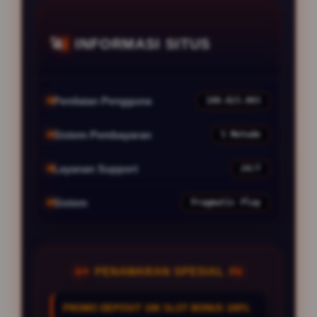
INFORMASI SITUS
Penilaian Pengguna
100.023.003
Sistem Pembayaran
5 Metode
Layanan Support
24/7
Sistem
Pragmatic Play
PENAWARAN SPESIAL
PROMO DEPOSIT 10K SLOT BONUS 100%