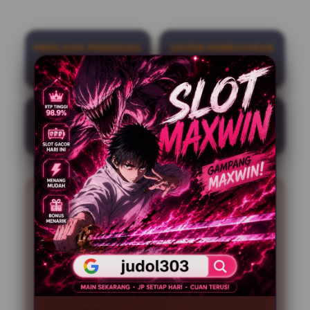
PENILAIAN PENGGUNA
SISTEM PEMBAYARAN
120.123.003
5 Metode
LAYANAN SUPPORT
SISTEM
24/7
Pragmatic Play
JEBOLTOTO
adalah bandar togel Asia terpopuler
dan link situs TOTO slot gacor terpercaya. Kami
menyediakan pasaran togel resmi terlengkap,
game slot online gampang menang, serta
transaksi aman dengan layanan online 24 jam
nonstop setiap hari!