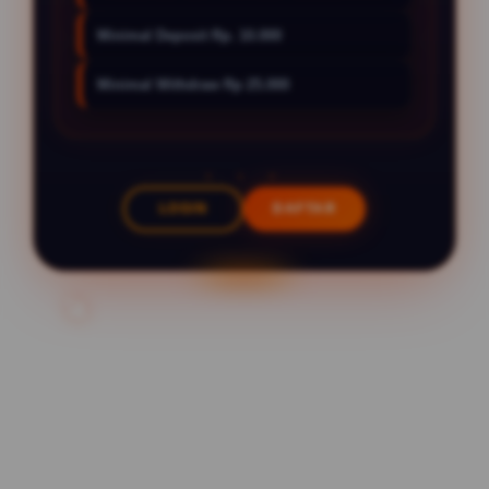
Minimal Deposit Rp. 10.000
Minimal Withdraw Rp 25.000
LOGIN
DAFTAR
Layer Popup Close
JEBOLTOTO: Link Situ
TOTO Slot Gacor Terpercaya
dan Bandar Togel Asia
Terpopuler