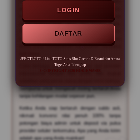
SLOT DEMO hadir sebagai solusi cerdas satu
atap untuk Anda! Kami menyediakan akses gratis
LOGIN
ke ribuan simulator mesin slot online terlengkap
untuk menguji pola, ritme, dan strategi Anda.
Tidak hanya sebagai tempat latihan, platform
DAFTAR
kami juga terintegrasi dengan gerbang taruhan
resmi yang menawarkan kemudahan transaksi
luar biasa.
JEBOTLOTO ! Link TOTO Situs Slot Gacor 4D Resmi dan Arena
Togel Asia Telengkap
Coba berbagai judul game populer dari provider
© COPYRIGHT 2026 HOKIEMAS88
internasional dengan fitur, grafik, dan tingkat
volatilitas yang persis sama dengan versi aslinya.
Sempurna untuk mengasah insting bertaruh Anda
tanpa kehilangan modal sepeser pun.
Ketika Anda siap bertaruh dengan saldo asli,
nikmati konversi nilai penuh 100% tanpa
potongan biaya admin untuk deposit via pulsa
provider seluler terkemuka. Apa yang Anda kirim
adalah apa yang Anda mainkan!