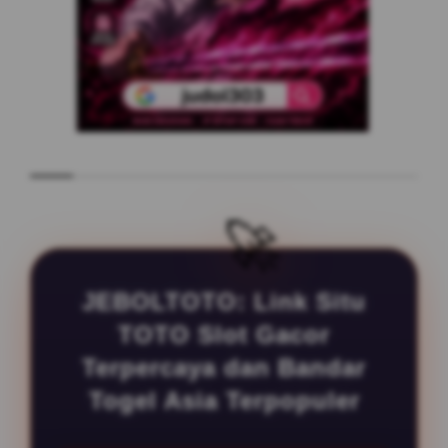
JEBOLTOTO: Link Situ
TOTO Slot Gacor
Terpercaya dan Bandar
Togel Asia Terpopuler