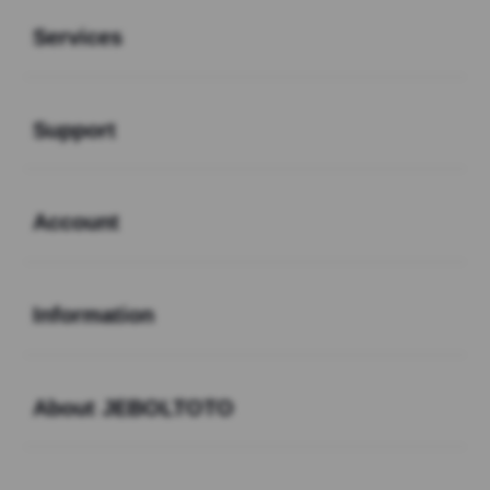
Buka
Services
Buka
Support
Buka
Account
Buka
Information
Buka
About JEBOLTOTO