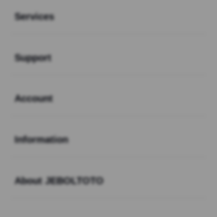
Buka
Services
Buka
Support
Buka
Account
Buka
Information
Buka
About JEBOLTOTO