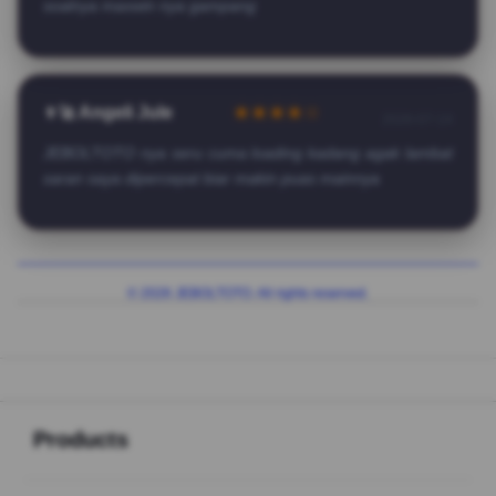
soalnya maxwin nya gampang
Angeli Jule
★★★★☆
2026-07-14
JEBOLTOTO nya seru cuma loading kadang agak lambat
saran saya dipercepat biar makin puas mainnya
© 2026 JEBOLTOTO. All rights reserved.
Buka
Footer Navigation
Products