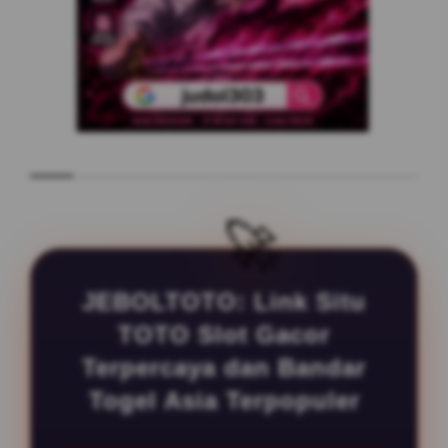
JEBOLTOTO: Link Situ
TOTO Slot Gacor
Terpercaya dan Bandar
Togel Asia Terpopuler