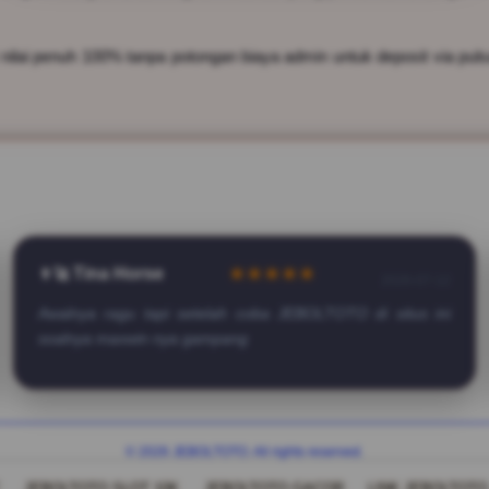
i nilai penuh 100% tanpa potongan biaya admin untuk deposit via pul
JEBOLTOTO
Tina Horse
★★★★★
2026-07-12
Awalnya ragu tapi setelah coba JEBOLTOTO di situs ini
soalnya maxwin nya gampang
© 2026 JEBOLTOTO. All rights reserved.
C
JEBOLTOTO SLOT 10K
JEBOLTOTO GACOR
LINK JEBOLTOTO