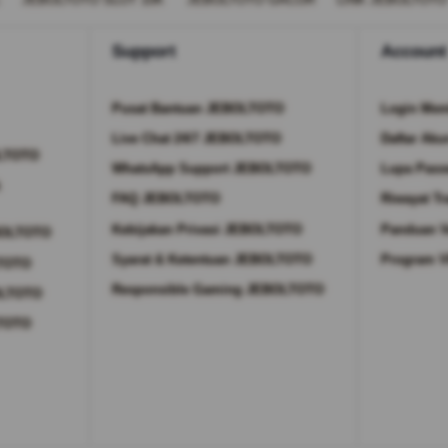
Support
Account
Pusat Bantuan JEBOLTOTO
Login Me
Live Chat 24/7 JEBOLTOTO
Daftar Ak
OLTOTO
WhatsApp Support JEBOLTOTO
Lupa Pas
k
FAQ JEBOLTOTO
Riwayat T
Kebijakan Privasi JEBOLTOTO
Panduan V
BOLTOTO
Syarat & Ketentuan JEBOLTOTO
Program 
LTOTO
Responsible Gaming JEBOLTOTO
OLTOTO
LTOTO