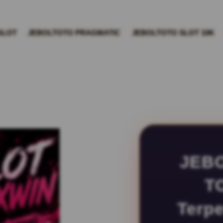
SLOT
JEBOLTOTO PRAGMATIC
JEBOLTOTO SLOT 10K
JEBO
T
Terp