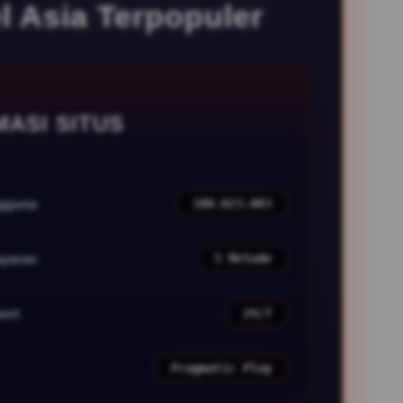
l Asia Terpopuler
MASI SITUS
ngguna
100.023.003
ayaran
5 Metode
ort
24/7
Pragmatic Play