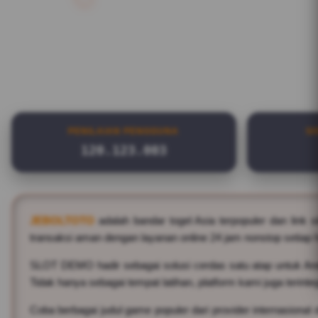
Layer Popup Close
JEBOLTOTO: Link Situ T
PENILAIAN PENGGUNA
S
120.123.003
JEBOLTOTO
adalah bandar togel Asia terpopuler dan link
transaksi aman dengan layanan online 24 jam nonstop setiap h
SLOT DEMO hadir sebagai solusi cerdas satu atap untuk Anda!
Tidak hanya sebagai tempat latihan, platform kami juga teri
Coba berbagai judul game populer dari provider internasional 