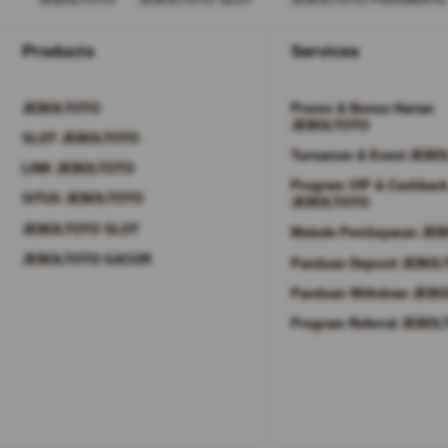
Footer Navigation
Products
Services
JEBOLTOTO
Promo & Bonus Harian
JEBOLTOTO
SLOT JEBOLTOTO
Turnamen & Event JEB
LINK JEBOLTOTO
Program VIP & Cashbac
SITUS JEBOLTOTO
JEBOLTOTO
JEBOLTOTO SLOT
Metode Pembayaran JE
JEBOLTOTO GACOR
Panduan Deposit JEBO
Panduan Withdraw JEB
Program Referral JEBO