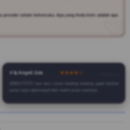
sa provider seluler terkemuka. Apa yang Anda kirim adalah apa
Angeli Jule
★★★★☆
2026-07-14
JEBOLTOTO nya seru cuma loading kadang agak lambat
saran saya dipercepat biar makin puas mainnya