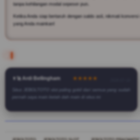
tanpa kehilangan modal sepeser pun.
Ketika Anda siap bertaruh dengan saldo asli, nikmati konvers
yang Anda mainkan!
ULASAN TERBARU KOMUNITAS 
Ardi Bellingham
★★★★★
2026-07-18
Situs JEBOLTOTO slot paling gokil dari semua yang sudah
pernah saya main betah dah main di situs ini
JEBOLTOTO
JEBOLTOTO SLOT
JEBOLTOTO PRAGMATI