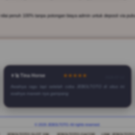
i nilai penuh 100% tanpa potongan biaya admin untuk deposit via pul
JEBOLTOTO
Tina Horse
★★★★★
2026-07-12
Awalnya ragu tapi setelah coba JEBOLTOTO di situs ini
soalnya maxwin nya gampang
© 2026 JEBOLTOTO. All rights reserved.
C
JEBOLTOTO SLOT 10K
JEBOLTOTO GACOR
LINK JEBOLTOTO