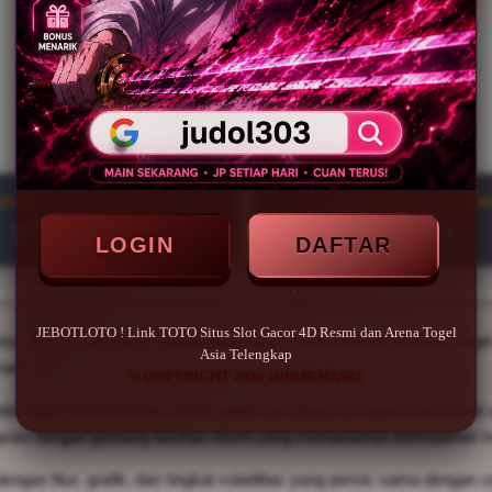
OTO Slot Gacor Terpercay
Terpopuler
ISTEM PEMBAYARAN
LAYANAN SUPPOR
5 Metode
24/7
LOGIN
DAFTAR
JEBOTLOTO ! Link TOTO Situs Slot Gacor 4D Resmi dan Arena Togel
 situs TOTO slot gacor terpercaya. Kami menyediakan pasaran toge
Asia Telengkap
ari!
© COPYRIGHT 2026 HOKIEMAS88
 Kami menyediakan akses gratis ke ribuan simulator mesin slot onl
ntegrasi dengan gerbang taruhan resmi yang menawarkan kemudahan tr
dengan fitur, grafik, dan tingkat volatilitas yang persis sama denga