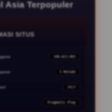
l Asia Terpopuler
MASI SITUS
ngguna
100.023.003
ayaran
5 Metode
ort
24/7
Pragmatic Play