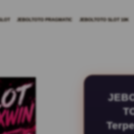
SLOT
JEBOLTOTO PRAGMATIC
JEBOLTOTO SLOT 10K
JEBO
T
Terp