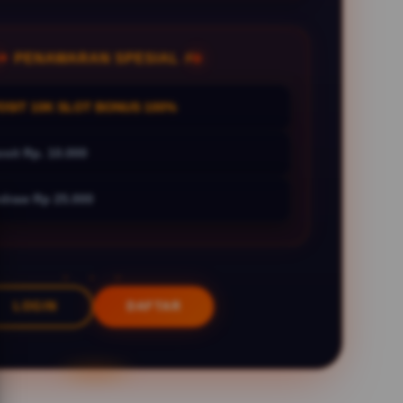
PENAWARAN SPESIAL
SIT 10K SLOT BONUS 100%
sit Rp. 10.000
hdraw Rp 25.000
LOGIN
DAFTAR