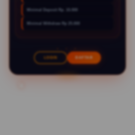
Minimal Deposit Rp. 10.000
Minimal Withdraw Rp 25.000
LOGIN
DAFTAR
Layer Popup Close
JEBOLTOTO: Link Situ
TOTO Slot Gacor Terpercaya
dan Bandar Togel Asia
Terpopuler