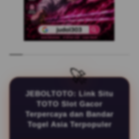
JEBOLTOTO: Link Situ
TOTO Slot Gacor
Terpercaya dan Bandar
Togel Asia Terpopuler