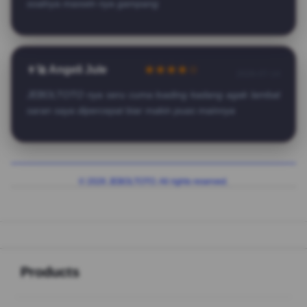
soalnya maxwin nya gampang
Angeli Jule
★★★★☆
2026-07-14
JEBOLTOTO nya seru cuma loading kadang agak lambat
saran saya dipercepat biar makin puas mainnya
© 2026 JEBOLTOTO. All rights reserved.
Buka
Footer Navigation
Products