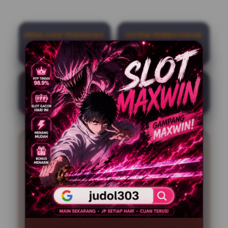
PENILAIAN PENGGUNA
SISTEM PEMBAYARAN
120.123.003
5 Metode
LAYANAN SUPPORT
SISTEM
24/7
Pragmatic Play
JEBOLTOTO
adalah bandar togel Asia terpopuler
dan link situs TOTO slot gacor terpercaya. Kami
menyediakan pasaran togel resmi terlengkap,
game slot online gampang menang, serta
transaksi aman dengan layanan online 24 jam
nonstop setiap hari!