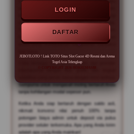
SLOT DEMO hadir sebagai solusi cerdas satu
atap untuk Anda! Kami menyediakan akses gratis
LOGIN
ke ribuan simulator mesin slot online terlengkap
untuk menguji pola, ritme, dan strategi Anda.
Tidak hanya sebagai tempat latihan, platform
DAFTAR
kami juga terintegrasi dengan gerbang taruhan
resmi yang menawarkan kemudahan transaksi
luar biasa.
JEBOTLOTO ! Link TOTO Situs Slot Gacor 4D Resmi dan Arena
Togel Asia Telengkap
Coba berbagai judul game populer dari provider
© COPYRIGHT 2026 HOKIEMAS88
internasional dengan fitur, grafik, dan tingkat
volatilitas yang persis sama dengan versi aslinya.
Sempurna untuk mengasah insting bertaruh Anda
tanpa kehilangan modal sepeser pun.
Ketika Anda siap bertaruh dengan saldo asli,
nikmati konversi nilai penuh 100% tanpa
potongan biaya admin untuk deposit via pulsa
provider seluler terkemuka. Apa yang Anda kirim
adalah apa yang Anda mainkan!