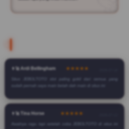
ULASAN TERBARU KOMUNITAS
JEBOLTOTO
Ardi Bellingham
★★★★★
2026-07-18
Situs JEBOLTOTO slot paling gokil dari semua yang
sudah pernah saya main betah dah main di situs ini
Tina Horse
★★★★★
2026-07-12
Awalnya ragu tapi setelah coba JEBOLTOTO di situs ini