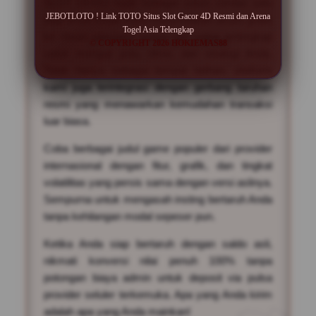
SLOT DEMO hadir sebagai solusi cerdas satu
JEBOTLOTO ! Link TOTO Situs Slot Gacor 4D Resmi dan Arena
atap untuk Anda! Kami menyediakan akses gratis
Togel Asia Telengkap
ke ribuan simulator mesin slot online terlengkap
© COPYRIGHT 2026 HOKIEMAS88
untuk menguji pola, ritme, dan strategi Anda.
Tidak hanya sebagai tempat latihan, platform
kami juga terintegrasi dengan gerbang taruhan
resmi yang menawarkan kemudahan transaksi
luar biasa.
Coba berbagai judul game populer dari provider
internasional dengan fitur, grafik, dan tingkat
volatilitas yang persis sama dengan versi aslinya.
Sempurna untuk mengasah insting bertaruh Anda
tanpa kehilangan modal sepeser pun.
Ketika Anda siap bertaruh dengan saldo asli,
nikmati konversi nilai penuh 100% tanpa
potongan biaya admin untuk deposit via pulsa
provider seluler terkemuka. Apa yang Anda kirim
adalah apa yang Anda mainkan!