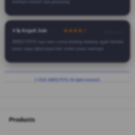
soalnya maxwin nya gampang
Angeli Jule
★★★★☆
2026-07-14
JEBOLTOTO nya seru cuma loading kadang agak lambat
saran saya dipercepat biar makin puas mainnya
© 2026 JEBOLTOTO. All rights reserved.
Buka
Footer Navigation
Products