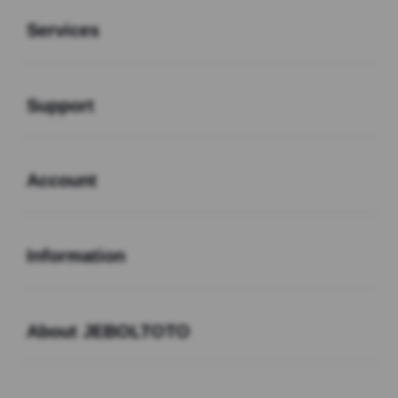
Buka
Services
Buka
Support
Buka
Account
Buka
Information
Buka
About JEBOLTOTO