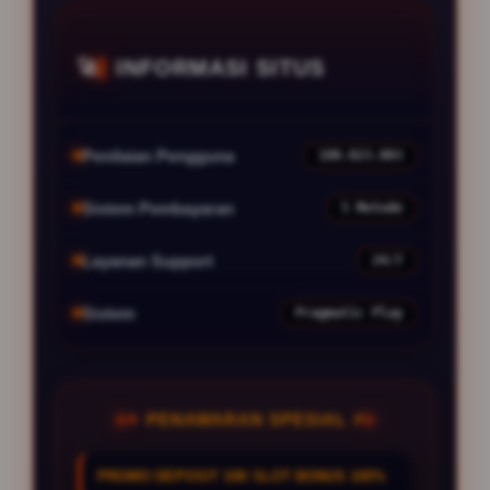
INFORMASI SITUS
Penilaian Pengguna
100.023.003
Sistem Pembayaran
5 Metode
Layanan Support
24/7
Sistem
Pragmatic Play
PENAWARAN SPESIAL
PROMO DEPOSIT 10K SLOT BONUS 100%