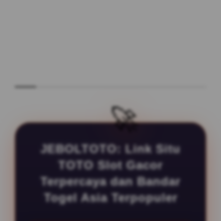
JEBOLTOTO: Link Situ
TOTO Slot Gacor
Terpercaya dan Bandar
Togel Asia Terpopuler