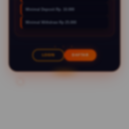
Minimal Deposit Rp. 10.000
Minimal Withdraw Rp 25.000
LOGIN
DAFTAR
Layer Popup Close
JEBOLTOTO: Link Situ
TOTO Slot Gacor Terpercaya
dan Bandar Togel Asia
Terpopuler