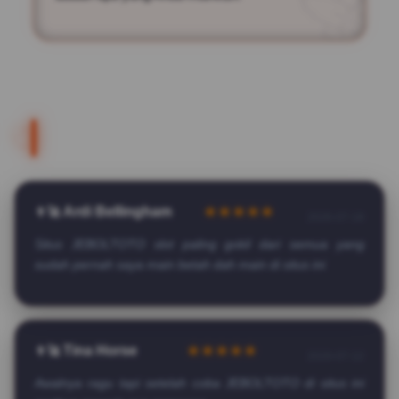
ULASAN TERBARU KOMUNITAS
JEBOLTOTO
Ardi Bellingham
★★★★★
2026-07-18
Situs JEBOLTOTO slot paling gokil dari semua yang
sudah pernah saya main betah dah main di situs ini
Tina Horse
★★★★★
2026-07-12
Awalnya ragu tapi setelah coba JEBOLTOTO di situs ini