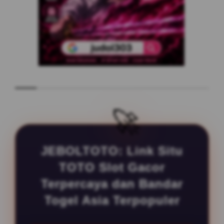
JEBOLTOTO: Link Situ
TOTO Slot Gacor
Terpercaya dan Bandar
Togel Asia Terpopuler