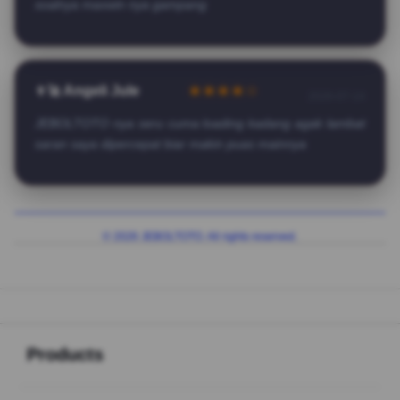
soalnya maxwin nya gampang
Angeli Jule
★★★★☆
2026-07-14
JEBOLTOTO nya seru cuma loading kadang agak lambat
saran saya dipercepat biar makin puas mainnya
© 2026 JEBOLTOTO. All rights reserved.
Buka
Footer Navigation
Products