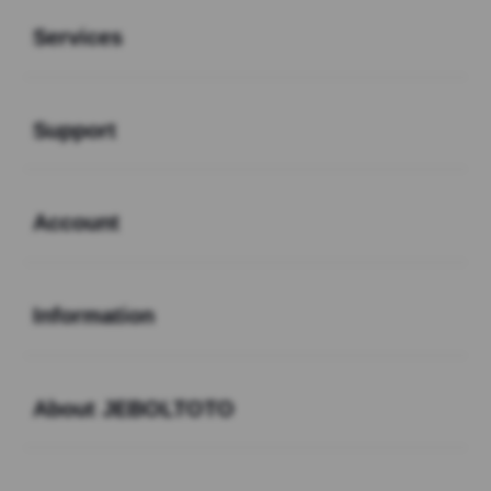
Buka
Services
Buka
Support
Buka
Account
Buka
Information
Buka
About JEBOLTOTO