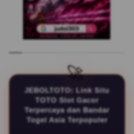
JEBOLTOTO: Link Situ
TOTO Slot Gacor
Terpercaya dan Bandar
Togel Asia Terpopuler