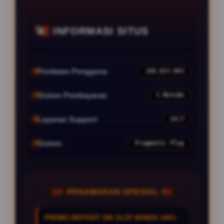
INFORMASI SITUS
Penilaian Pengguna
100.023.003
Sistem Pembayaran
5 Metode
Layanan Support
24/7
Sistem
Pragmatic Play
PENAWARAN SPESIAL
PROMO DEPOSIT 10K SLOT BONUS 100%