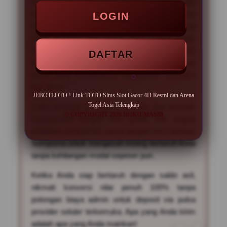
SLOT DEMO hadir sebagai solusi cerdas satu
atap untuk Anda! Kami menyediakan akses gratis
LOGIN
ke ribuan simulator mesin slot online terlengkap
untuk menguji pola, ritme, dan strategi Anda.
Tidak hanya sebagai tempat latihan, platform
DAFTAR
kami juga terintegrasi dengan gerbang taruhan
resmi yang menawarkan kemudahan transaksi
luar biasa.
JEBOTLOTO ! Link TOTO Situs Slot Gacor 4D Resmi dan Arena
Togel Asia Telengkap
Coba berbagai judul game populer dari provider
© COPYRIGHT 2026 HOKIEMAS88
internasional dengan fitur, grafik, dan tingkat
volatilitas yang persis sama dengan versi aslinya.
Sempurna untuk mengasah insting bertaruh Anda
tanpa kehilangan modal sepeser pun.
Ketika Anda siap bertaruh dengan saldo asli,
nikmati konversi nilai penuh 100% tanpa
potongan biaya admin untuk deposit via pulsa
provider seluler terkemuka. Apa yang Anda kirim
adalah apa yang Anda mainkan!