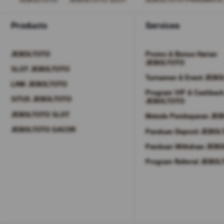
Footer Navigation
Products
Services
JEBOLTOTO
Promo & Bonus Harian
JEBOLTOTO
SLOT JEBOLTOTO
Turnamen & Event JEB
LINK JEBOLTOTO
Program VIP & Cashbac
SITUS JEBOLTOTO
JEBOLTOTO
JEBOLTOTO SLOT
Metode Pembayaran JE
JEBOLTOTO GACOR
Panduan Deposit JEBO
Panduan Withdraw JEB
Program Referral JEBO