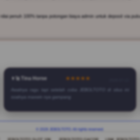
i nilai penuh 100% tanpa potongan biaya admin untuk deposit via pul
JEBOLTOTO
Tina Horse
★★★★★
2026-07-12
Awalnya ragu tapi setelah coba JEBOLTOTO di situs ini
soalnya maxwin nya gampang
© 2026 JEBOLTOTO. All rights reserved.
C
JEBOLTOTO SLOT 10K
JEBOLTOTO GACOR
LINK JEBOLTOTO