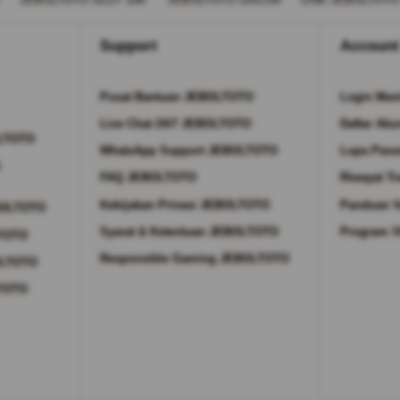
Support
Account
Pusat Bantuan JEBOLTOTO
Login Me
Live Chat 24/7 JEBOLTOTO
Daftar Ak
OLTOTO
WhatsApp Support JEBOLTOTO
Lupa Pas
k
FAQ JEBOLTOTO
Riwayat T
Kebijakan Privasi JEBOLTOTO
Panduan V
BOLTOTO
Syarat & Ketentuan JEBOLTOTO
Program 
LTOTO
Responsible Gaming JEBOLTOTO
OLTOTO
LTOTO