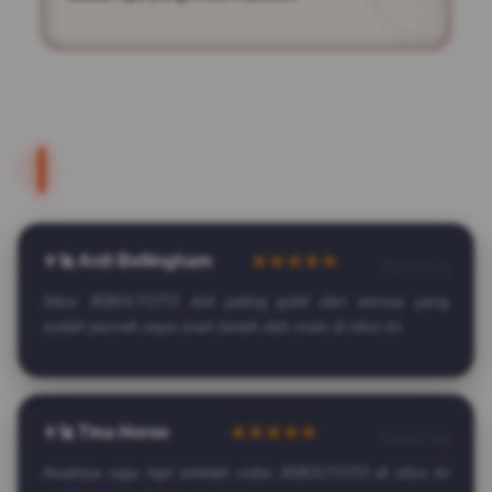
ULASAN TERBARU KOMUNITAS
JEBOLTOTO
Ardi Bellingham
★★★★★
2026-07-18
Situs JEBOLTOTO slot paling gokil dari semua yang
sudah pernah saya main betah dah main di situs ini
Tina Horse
★★★★★
2026-07-12
Awalnya ragu tapi setelah coba JEBOLTOTO di situs ini