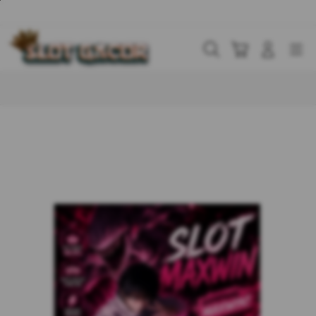
Skip
to
content
Cari
Troli
Login
Navigation
Buka Info Lebih Lanjut