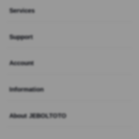
Buka
Services
Buka
Support
Buka
Account
Buka
Information
Buka
About JEBOLTOTO