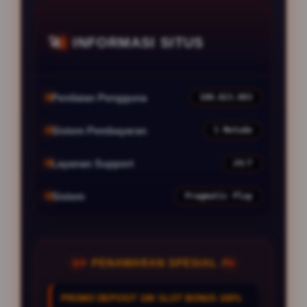
INFORMASI SITUS
Penilaian Pengguna
100.023.003
Sistem Pembayaran
5 Metode
Layanan Support
24/7
Sistem
Pragmatic Play
PENAWARAN SPESIAL
PROMO DEPOSIT 10K SLOT BONUS 100%