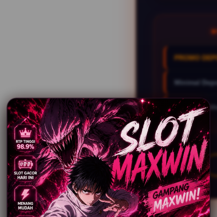
PROMO DEPO
Minimal Depo
Minimal Wit