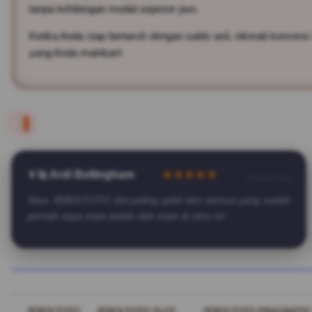
tanpa kehilangan modal sepeser pun.
Ketika Anda siap bertaruh dengan saldo asli, nikmati konvers
yang Anda mainkan!
ULASAN TERBARU KOMUNITAS 
Ardi Bellingham
★★★★★
2026-07-18
Situs JEBOLTOTO slot paling gokil dari semua yang sudah
pernah saya main betah dah main di situs ini
JEBOLTOTO
JEBOLTOTO SLOT
JEBOLTOTO PRAGMATI