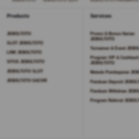
Footer Navigation
Products
Services
JEBOLTOTO
Promo & Bonus Harian
JEBOLTOTO
SLOT JEBOLTOTO
Turnamen & Event JEB
LINK JEBOLTOTO
Program VIP & Cashbac
SITUS JEBOLTOTO
JEBOLTOTO
JEBOLTOTO SLOT
Metode Pembayaran JE
JEBOLTOTO GACOR
Panduan Deposit JEBO
Panduan Withdraw JEB
Program Referral JEBO