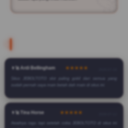
ULASAN TERBARU KOMUNITAS
JEBOLTOTO
Ardi Bellingham
★★★★★
2026-07-18
Situs JEBOLTOTO slot paling gokil dari semua yang
sudah pernah saya main betah dah main di situs ini
Tina Horse
★★★★★
2026-07-12
Awalnya ragu tapi setelah coba JEBOLTOTO di situs ini