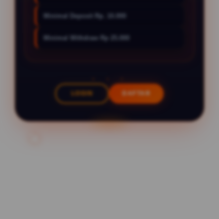
Minimal Deposit Rp. 10.000
Minimal Withdraw Rp 25.000
LOGIN
DAFTAR
Layer Popup Close
JEBOLTOTO: Link Situ
TOTO Slot Gacor Terpercaya
dan Bandar Togel Asia
Terpopuler