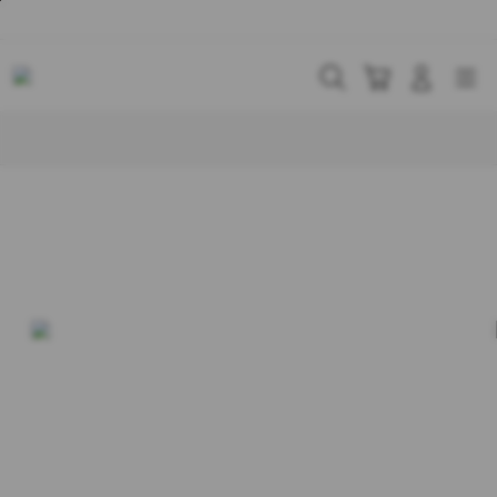
Skip
to
content
Cari
Troli
Login
Navigation
Buka Info Lebih Lanjut