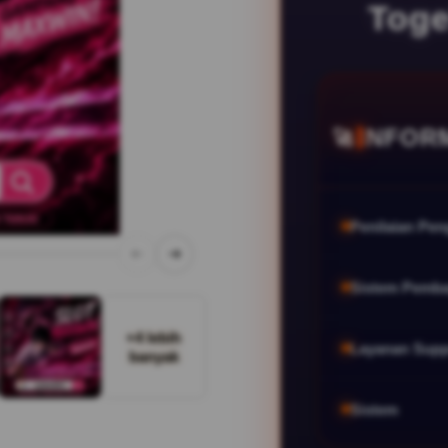
Toge
INFOR
Penilaian Pe
Sebelumnya
Berikutnya
Sistem Pemb
+4 lebih
Layanan Supp
banyak
Sistem