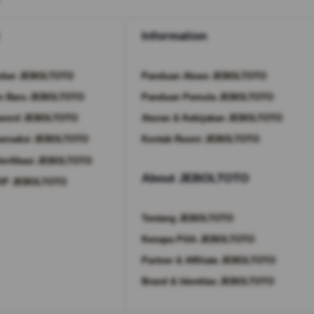
Information
mber JEBOLTOTO
Panduan Akses JEBOLTOTO
un Baru JEBOLTOTO
Panduan Pemula JEBOLTOTO
sword JEBOLTOTO
Aturan & Kebijakan JEBOLTOTO
ransaksi JEBOLTOTO
Kontak Resmi JEBOLTOTO
erifikasi JEBOLTOTO
About JEBOLTOTO
VIP JEBOLTOTO
Tentang JEBOLTOTO
Kenapa Pilih JEBOLTOTO
Partner & Affiliate JEBOLTOTO
Brand & Identitas JEBOLTOTO