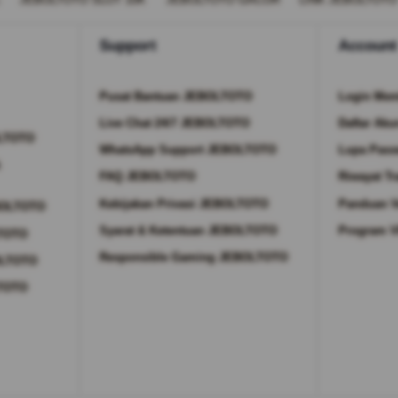
Support
Account
Pusat Bantuan JEBOLTOTO
Login Me
Live Chat 24/7 JEBOLTOTO
Daftar Ak
OLTOTO
WhatsApp Support JEBOLTOTO
Lupa Pas
k
FAQ JEBOLTOTO
Riwayat T
Kebijakan Privasi JEBOLTOTO
Panduan V
BOLTOTO
Syarat & Ketentuan JEBOLTOTO
Program 
LTOTO
Responsible Gaming JEBOLTOTO
OLTOTO
LTOTO