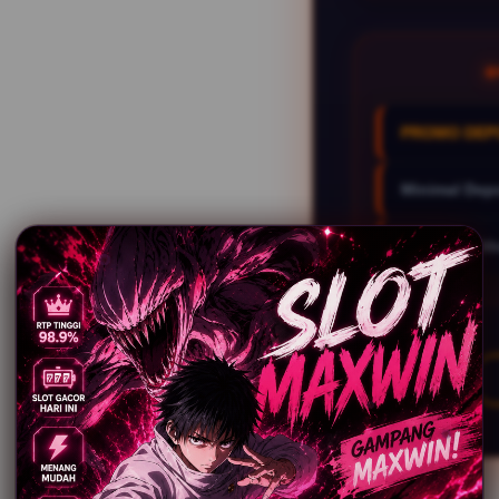
PROMO DEPO
Minimal Depo
Minimal Wit