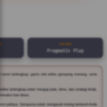
a dan Bandar Togel Asia
T
SISTEM
Pragmatic Play
l resmi terlengkap, game slot online gampang menang, serta
ine terlengkap untuk menguji pola, ritme, dan strategi Anda.
ansaksi luar biasa.
n versi aslinya. Sempurna untuk mengasah insting bertaruh Anda