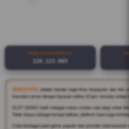
Layer Popup Close
JEBOLTOTO: Link Situ T
PENILAIAN PENGGUNA
S
120.123.003
JEBOLTOTO
adalah bandar togel Asia terpopuler dan link
transaksi aman dengan layanan online 24 jam nonstop setiap h
SLOT DEMO hadir sebagai solusi cerdas satu atap untuk Anda!
Tidak hanya sebagai tempat latihan, platform kami juga teri
Coba berbagai judul game populer dari provider internasional 