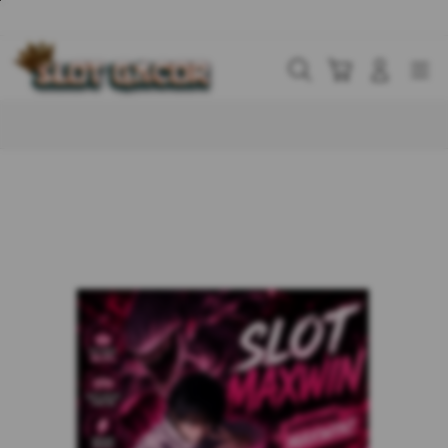
Skip
to
content
Cari
Troli
Login
Navigation
Buka Info Lebih Lanjut