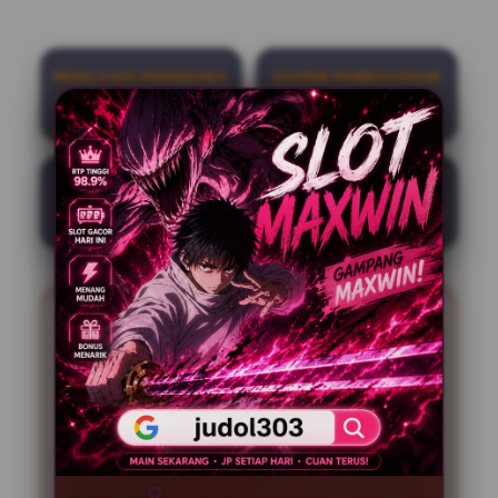
PENILAIAN PENGGUNA
SISTEM PEMBAYARAN
120.123.003
5 Metode
LAYANAN SUPPORT
SISTEM
24/7
Pragmatic Play
JEBOLTOTO
adalah bandar togel Asia terpopuler
dan link situs TOTO slot gacor terpercaya. Kami
menyediakan pasaran togel resmi terlengkap,
game slot online gampang menang, serta
transaksi aman dengan layanan online 24 jam
nonstop setiap hari!