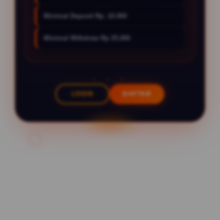
Minimal Deposit Rp. 10.000
Minimal Withdraw Rp 25.000
LOGIN
DAFTAR
Layer Popup Close
JEBOLTOTO: Link Situ
TOTO Slot Gacor Terpercaya
dan Bandar Togel Asia
Terpopuler