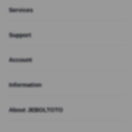
Buka
Services
Buka
Support
Buka
Account
Buka
Information
Buka
About JEBOLTOTO