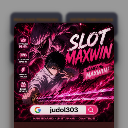
PENILAIAN PENGGUNA
SISTEM PEMBAYARAN
120.123.003
5 Metode
LAYANAN SUPPORT
SISTEM
24/7
Pragmatic Play
JEBOLTOTO
adalah bandar togel Asia terpopuler
dan link situs TOTO slot gacor terpercaya. Kami
menyediakan pasaran togel resmi terlengkap,
game slot online gampang menang, serta
transaksi aman dengan layanan online 24 jam
nonstop setiap hari!