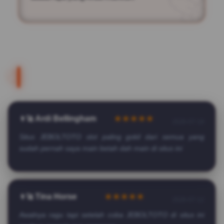
ULASAN TERBARU KOMUNITAS
JEBOLTOTO
Ardi Bellingham
★★★★★
2026-07-18
Situs JEBOLTOTO slot paling gokil dari semua yang
sudah pernah saya main betah dah main di situs ini
Tina Horse
★★★★★
2026-07-12
Awalnya ragu tapi setelah coba JEBOLTOTO di situs ini