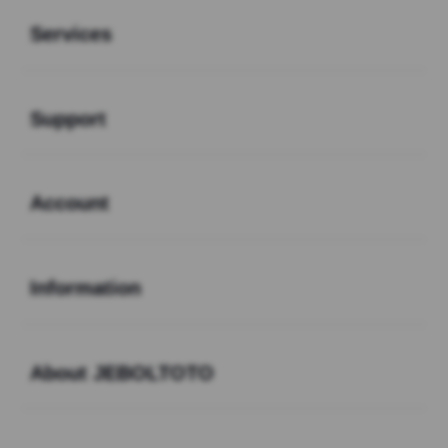
Buka
Services
Buka
Support
Buka
Account
Buka
Information
Buka
About JEBOLTOTO