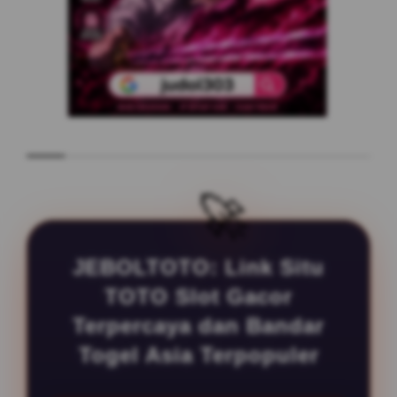
JEBOLTOTO: Link Situ
TOTO Slot Gacor
Terpercaya dan Bandar
Togel Asia Terpopuler