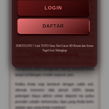
SLOT DEMO hadir sebagai solusi cerdas satu
atap untuk Anda! Kami menyediakan akses gratis
LOGIN
ke ribuan simulator mesin slot online terlengkap
untuk menguji pola, ritme, dan strategi Anda.
Tidak hanya sebagai tempat latihan, platform
DAFTAR
kami juga terintegrasi dengan gerbang taruhan
resmi yang menawarkan kemudahan transaksi
luar biasa.
JEBOTLOTO ! Link TOTO Situs Slot Gacor 4D Resmi dan Arena
Togel Asia Telengkap
Coba berbagai judul game populer dari provider
© COPYRIGHT 2026 HOKIEMAS88
internasional dengan fitur, grafik, dan tingkat
volatilitas yang persis sama dengan versi aslinya.
Sempurna untuk mengasah insting bertaruh Anda
tanpa kehilangan modal sepeser pun.
Ketika Anda siap bertaruh dengan saldo asli,
nikmati konversi nilai penuh 100% tanpa
potongan biaya admin untuk deposit via pulsa
provider seluler terkemuka. Apa yang Anda kirim
adalah apa yang Anda mainkan!