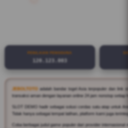
Layer Popup Close
JEBOLTOTO: Link Situ T
PENILAIAN PENGGUNA
S
120.123.003
JEBOLTOTO
adalah bandar togel Asia terpopuler dan link
transaksi aman dengan layanan online 24 jam nonstop setiap h
SLOT DEMO hadir sebagai solusi cerdas satu atap untuk Anda!
Tidak hanya sebagai tempat latihan, platform kami juga teri
Coba berbagai judul game populer dari provider internasional 