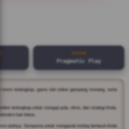
a dan Bandar Togel Asia
T
SISTEM
Pragmatic Play
l resmi terlengkap, game slot online gampang menang, serta
ine terlengkap untuk menguji pola, ritme, dan strategi Anda.
ansaksi luar biasa.
n versi aslinya. Sempurna untuk mengasah insting bertaruh Anda