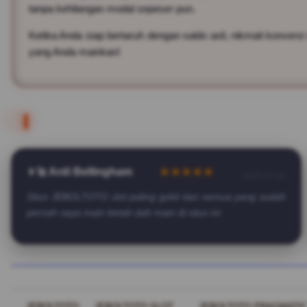
tanpa kehilangan modal sepeser pun.
Ketika Anda siap bertaruh dengan saldo asli, nikmati konvers
yang Anda mainkan!
ULASAN TERBARU KOMUNITAS 
Ardi Bellingham
★★★★★
2026-07-18
Situs JEBOLTOTO slot paling gokil dari semua yang sudah
pernah saya main betah dah main di situs ini
JEBOLTOTO
JEBOLTOTO SLOT
JEBOLTOTO PRAGMATI