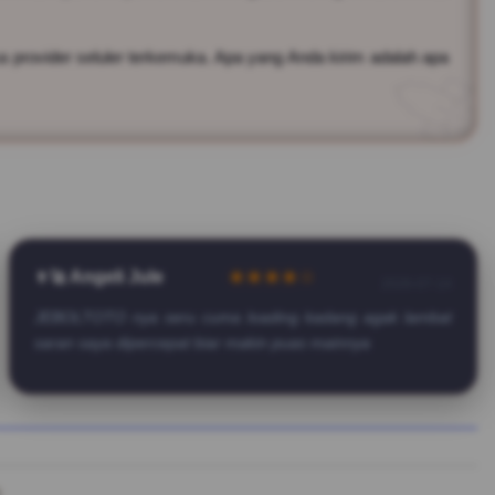
sa provider seluler terkemuka. Apa yang Anda kirim adalah apa
Angeli Jule
★★★★☆
2026-07-14
JEBOLTOTO nya seru cuma loading kadang agak lambat
saran saya dipercepat biar makin puas mainnya