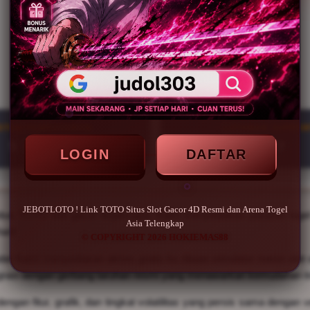
OTO Slot Gacor Terpercay
Terpopuler
ISTEM PEMBAYARAN
LAYANAN SUPPOR
5 Metode
24/7
LOGIN
DAFTAR
JEBOTLOTO ! Link TOTO Situs Slot Gacor 4D Resmi dan Arena Togel
 situs TOTO slot gacor terpercaya. Kami menyediakan pasaran toge
Asia Telengkap
ari!
© COPYRIGHT 2026 HOKIEMAS88
 Kami menyediakan akses gratis ke ribuan simulator mesin slot onl
ntegrasi dengan gerbang taruhan resmi yang menawarkan kemudahan tr
dengan fitur, grafik, dan tingkat volatilitas yang persis sama denga