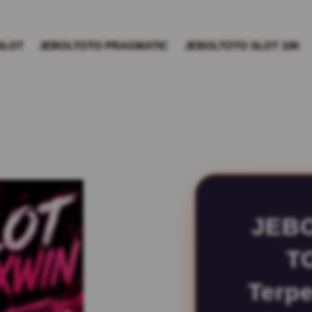
SLOT
JEBOLTOTO PRAGMATIC
JEBOLTOTO SLOT 10K
JEBO
T
Terp