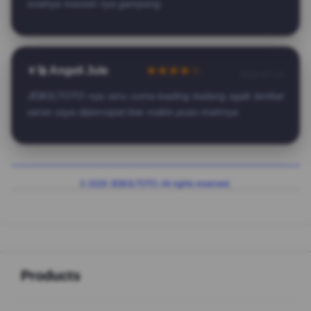
soalnya maxwin nya gampang
Angeli Jule
★★★★☆
2026-07-14
JEBOLTOTO nya seru cuma loading kadang agak lambat
saran saya dipercepat biar makin puas mainnya
© 2026 JEBOLTOTO. All rights reserved.
Buka
Footer Navigation
Products