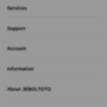
Buka
Services
Buka
Support
Buka
Account
Buka
Information
Buka
About JEBOLTOTO