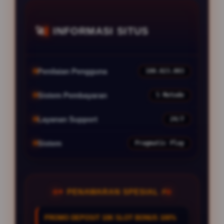
INFORMASI SITUS
Penilaian Pengguna
100.023.003
Sistem Pembayaran
5 Metode
Layanan Support
24/7
Sistem
Pragmatic Play
PENAWARAN SPESIAL
PROMO DEPOSIT 10K SLOT BONUS 100%