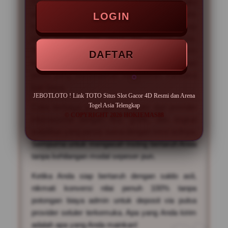
SLOT DEMO hadir sebagai solusi cerdas satu
atap untuk Anda! Kami menyediakan akses gratis
LOGIN
ke ribuan simulator mesin slot online terlengkap
untuk menguji pola, ritme, dan strategi Anda.
Tidak hanya sebagai tempat latihan, platform
DAFTAR
kami juga terintegrasi dengan gerbang taruhan
resmi yang menawarkan kemudahan transaksi
luar biasa.
JEBOTLOTO ! Link TOTO Situs Slot Gacor 4D Resmi dan Arena
Togel Asia Telengkap
Coba berbagai judul game populer dari provider
© COPYRIGHT 2026 HOKIEMAS88
internasional dengan fitur, grafik, dan tingkat
volatilitas yang persis sama dengan versi aslinya.
Sempurna untuk mengasah insting bertaruh Anda
tanpa kehilangan modal sepeser pun.
Ketika Anda siap bertaruh dengan saldo asli,
nikmati konversi nilai penuh 100% tanpa
potongan biaya admin untuk deposit via pulsa
provider seluler terkemuka. Apa yang Anda kirim
adalah apa yang Anda mainkan!