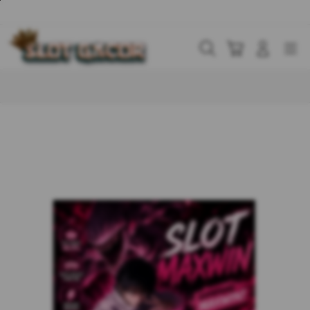
Skip
to
content
Cari
Troli
Login
Navigation
Buka Info Lebih Lanjut