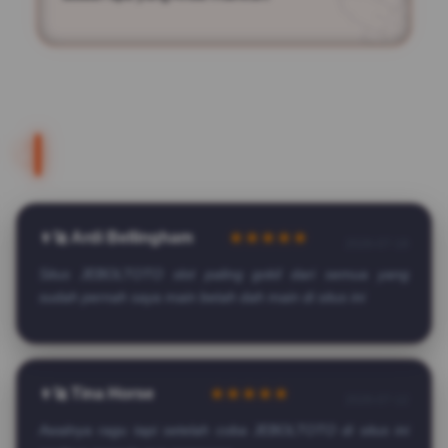
ULASAN TERBARU KOMUNITAS
JEBOLTOTO
Ardi Bellingham
★★★★★
2026-07-18
Situs JEBOLTOTO slot paling gokil dari semua yang
sudah pernah saya main betah dah main di situs ini
Tina Horse
★★★★★
2026-07-12
Awalnya ragu tapi setelah coba JEBOLTOTO di situs ini