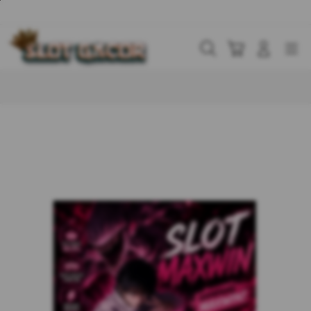
Skip
to
content
Cari
Troli
Login
Navigation
Buka Info Lebih Lanjut