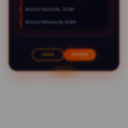
Minimal Deposit Rp. 10.000
Minimal Withdraw Rp 25.000
LOGIN
DAFTAR
Layer Popup Close
JEBOLTOTO: Link Situ
TOTO Slot Gacor Terpercaya
dan Bandar Togel Asia
Terpopuler