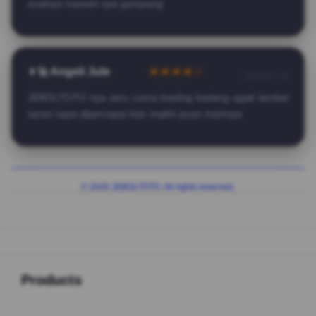
soalnya maxwin nya gampang
Angeli Jule
★★★★☆
2026-07-14
JEBOLTOTO nya seru cuma loading kadang agak lambat
saran saya dipercepat biar makin puas mainnya
© 2026 JEBOLTOTO. All rights reserved.
Buka
Footer Navigation
Products