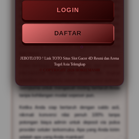
SLOT DEMO hadir sebagai solusi cerdas satu
atap untuk Anda! Kami menyediakan akses gratis
LOGIN
ke ribuan simulator mesin slot online terlengkap
untuk menguji pola, ritme, dan strategi Anda.
Tidak hanya sebagai tempat latihan, platform
DAFTAR
kami juga terintegrasi dengan gerbang taruhan
resmi yang menawarkan kemudahan transaksi
luar biasa.
JEBOTLOTO ! Link TOTO Situs Slot Gacor 4D Resmi dan Arena
Togel Asia Telengkap
Coba berbagai judul game populer dari provider
© COPYRIGHT 2026 HOKIEMAS88
internasional dengan fitur, grafik, dan tingkat
volatilitas yang persis sama dengan versi aslinya.
Sempurna untuk mengasah insting bertaruh Anda
tanpa kehilangan modal sepeser pun.
Ketika Anda siap bertaruh dengan saldo asli,
nikmati konversi nilai penuh 100% tanpa
potongan biaya admin untuk deposit via pulsa
provider seluler terkemuka. Apa yang Anda kirim
adalah apa yang Anda mainkan!