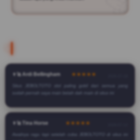
ULASAN TERBARU KOMUNITAS
JEBOLTOTO
Ardi Bellingham
★★★★★
2026-07-18
Situs JEBOLTOTO slot paling gokil dari semua yang
sudah pernah saya main betah dah main di situs ini
Tina Horse
★★★★★
2026-07-12
Awalnya ragu tapi setelah coba JEBOLTOTO di situs ini