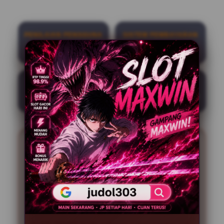
PENILAIAN PENGGUNA
SISTEM PEMBAYARAN
120.123.003
5 Metode
LAYANAN SUPPORT
SISTEM
24/7
Pragmatic Play
JEBOLTOTO
adalah bandar togel Asia terpopuler
dan link situs TOTO slot gacor terpercaya. Kami
menyediakan pasaran togel resmi terlengkap,
game slot online gampang menang, serta
transaksi aman dengan layanan online 24 jam
nonstop setiap hari!