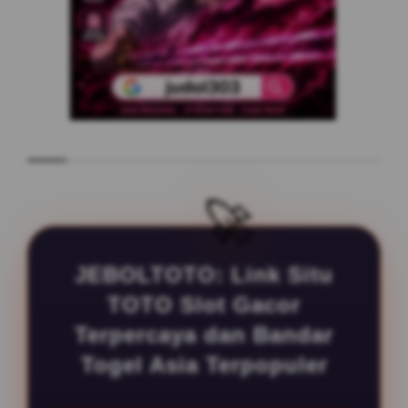
JEBOLTOTO: Link Situ
TOTO Slot Gacor
Terpercaya dan Bandar
Togel Asia Terpopuler