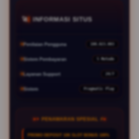
INFORMASI SITUS
Penilaian Pengguna
100.023.003
Sistem Pembayaran
5 Metode
Layanan Support
24/7
Sistem
Pragmatic Play
PENAWARAN SPESIAL
PROMO DEPOSIT 10K SLOT BONUS 100%