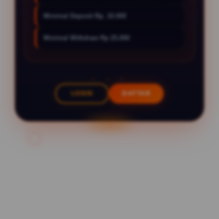
Minimal Deposit Rp. 10.000
Minimal Withdraw Rp 25.000
LOGIN
DAFTAR
Layer Popup Close
JEBOLTOTO: Link Situ
TOTO Slot Gacor Terpercaya
dan Bandar Togel Asia
Terpopuler