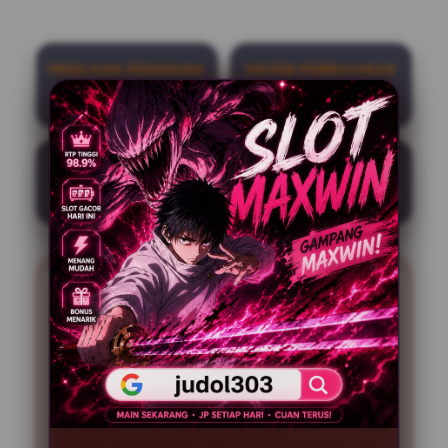
PENILAIAN PENGGUNA
SISTEM PEMBAYARAN
120.123.003
5 Metode
LAYANAN SUPPORT
SISTEM
24/7
Pragmatic Play
JEBOLTOTO
adalah bandar togel Asia terpopuler
dan link situs TOTO slot gacor terpercaya. Kami
menyediakan pasaran togel resmi terlengkap,
game slot online gampang menang, serta
transaksi aman dengan layanan online 24 jam
nonstop setiap hari!