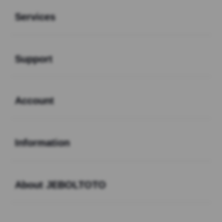
Buka
Services
Buka
Support
Buka
Account
Buka
Information
Buka
About JEBOLTOTO